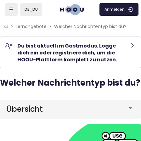
Skip to sidebar navigation menu
Skip to mobile navigation menu
Skip to page footer
Zum Hauptinhalt
Anmelden
DE_DU
Lernangebote
Welcher Nachrichtentyp bist du?
Du bist aktuell im Gastmodus. Logge
dich ein oder registriere dich, um die
HOOU-Plattform komplett zu nutzen.
Welcher Nachrichtentyp bist du?
Blöcke
Blöcke
Übersicht