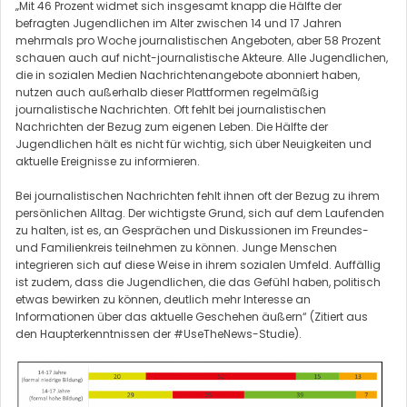
„Mit 46 Prozent widmet sich insgesamt knapp die Hälfte der
befragten Jugendlichen im Alter zwischen 14 und 17 Jahren
mehrmals pro Woche journalistischen Angeboten, aber 58 Prozent
schauen auch auf nicht-journalistische Akteure. Alle Jugendlichen,
die in sozialen Medien Nachrichtenangebote abonniert haben,
nutzen auch außerhalb dieser Plattformen regelmäßig
journalistische Nachrichten. Oft fehlt bei journalistischen
Nachrichten der Bezug zum eigenen Leben. Die Hälfte der
Jugendlichen hält es nicht für wichtig, sich über Neuigkeiten und
aktuelle Ereignisse zu informieren.
Bei journalistischen Nachrichten fehlt ihnen oft der Bezug zu ihrem
persönlichen Alltag. Der wichtigste Grund, sich auf dem Laufenden
zu halten, ist es, an Gesprächen und Diskussionen im Freundes-
und Familienkreis teilnehmen zu können. Junge Menschen
integrieren sich auf diese Weise in ihrem sozialen Umfeld. Auffällig
ist zudem, dass die Jugendlichen, die das Gefühl haben, politisch
etwas bewirken zu können, deutlich mehr Interesse an
Informationen über das aktuelle Geschehen äußern“ (Zitiert aus
den Haupterkenntnissen der #UseTheNews-Studie).