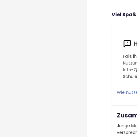
Viel Spaß
Falls 
Nutzun
Info-Q
Schüle
Wie nutz
Zusam
Junge Men
versprec