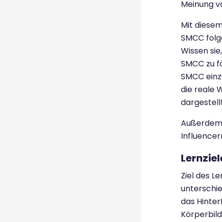
Meinung v
Mit diese
SMCC folge
Wissen sie
SMCC zu fö
SMCC einz
die reale 
dargestellt
Außerdem 
Influencer
Lernziel
Ziel des L
unterschie
das Hinter
Körperbild