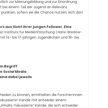
ntlich zur Meinungsbildung und zur Einordnung
st bei einem Teil der Jugend an Relevanz
unkten, sofern sie die Chance nutzen, sich dort
s aus Sicht ihrer jungen Follower. Eine
niz-Instituts für Medienforschung | Hans-Bredow-
it 14- bis 17-jährigen Jugendlichen und 18- bis
m Begriff
e Social Media
ind dabei jeweils
heiden zu können, ermittelten die Forscher:innen
okussierte“ Kanäle mit entweder einem
Inhalts-fokussierte“ Kanäle, die sich entweder