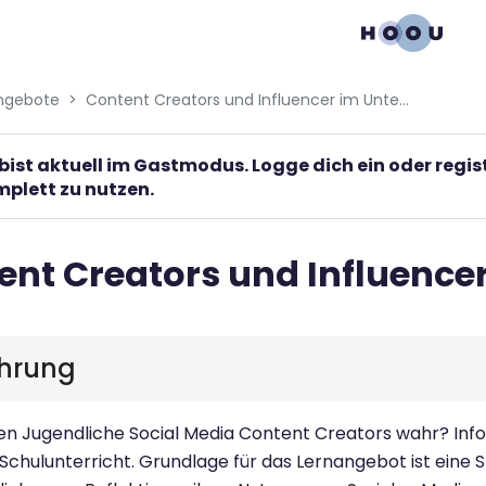
gation menu
ngebote
Content Creators und Influencer im Unterricht
bist aktuell im Gastmodus. Logge dich ein oder regi
plett zu nutzen.
ent Creators und Influencer
ührung
 Jugendliche Social Media Content Creators wahr? Infor
 Schulunterricht. Grundlage für das Lernangebot ist eine 