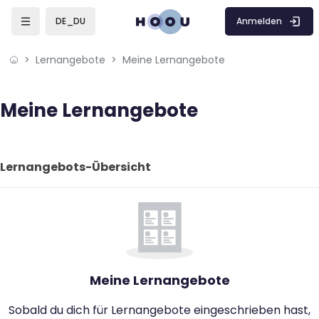
Skip to sidebar navigation menu
Skip to mobile navigation menu
Skip to page footer
Zum Hauptinhalt
Anmelden
DE_DU
Lernangebote
Meine Lernangebote
Meine Lernangebote
Blöcke
Blöcke
Hauptinhaltsblöcke
Lernangebots-Übersicht überspringen
Lernangebots-Übersicht
Meine Lernangebote
Sobald du dich für Lernangebote eingeschrieben hast,