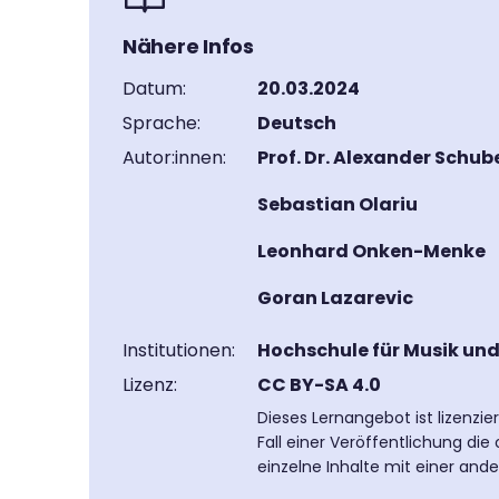
Nähere Infos
Datum:
20.03.2024
Sprache:
Deutsch
Autor:innen:
Prof. Dr. Alexander Schub
Sebastian Olariu
Leonhard Onken-Menke
Goran Lazarevic
Institutionen:
Hochschule für Musik un
Lizenz:
CC BY-SA 4.0
Dieses Lernangebot ist lizenzi
Fall einer Veröffentlichung di
einzelne Inhalte mit einer and