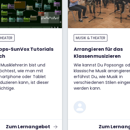
THEATER
MUSIK & THEATER
pps-SunVox Tutorials
Arrangieren für das
ch
Klassenmusizieren
usiklehrer:in bist und
Wie kannst Du Popsongs od
öchtest, wie man mit
klassische Musik arrangiere
artphone oder Tablet
erfährst Du, wie Musik in
duzieren kann, ist dieser
verschiedenen Stilen einge
Kurs der richtige.
werden kann.
Zum Lernangebot
Zum Lernan