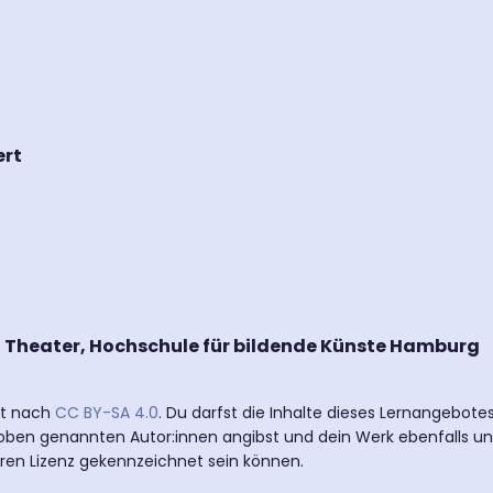
ert
d Theater, Hochschule für bildende Künste Hamburg
ert nach
CC BY-SA 4.0
. Du darfst die Inhalte dieses Lernangebot
e oben genannten Autor:innen angibst und dein Werk ebenfalls un
eren Lizenz gekennzeichnet sein können.