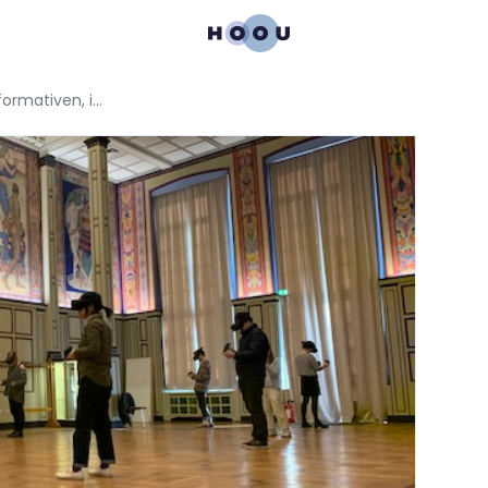
Extended Realities - VR in performativen, interaktiven und musikalischen Kunstformen