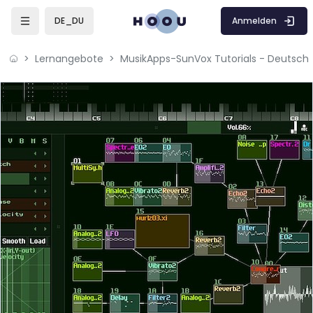
Zum Hauptinhalt
Anmelden
DE_DU
Lernangebote
MusikApps-SunVox Tutorials - Deutsch