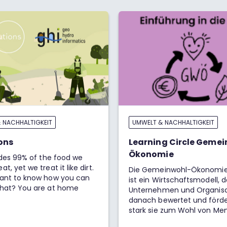
 NACHHALTIGKEIT
UMWELT & NACHHALTIGKEIT
ons
Learning Circle Geme
Ökonomie
ides 99% of the food we
, yet we treat it like dirt.
Die Gemeinwohl-Ökonomi
ant to know how you can
ist ein Wirtschaftsmodell, 
hat? You are at home
Unternehmen und Organis
danach bewertet und förder
stark sie zum Wohl von Me
Gesellschaft und Umwelt be