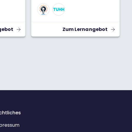
ohl-
ber 2025
n hat,
nd im
gebot
Zum Lernangebot
und
 der
nwohl-
 wir die
t Ihren
n.
chtliches
pressum