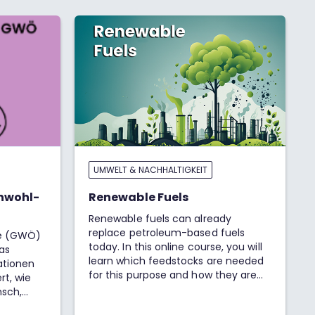
UMWELT & NACHHALTIGKEIT
inwohl-
Renewable Fuels
Renewable fuels can already
replace petroleum-based fuels
e (GWÖ)
today. In this online course, you will
das
learn which feedstocks are needed
ationen
for this purpose and how they are
t, wie
produced.
nsch,
itragen.