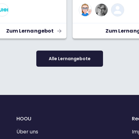
Nach dem Learning Circle
“Einführung in die Gemeinw
Ökonomie”, der von Novem
- Januar 2026 stattgefunde
wollen wir darauf aufbaue
Zum Lernangebot
Zum Lernan
Rahmen von 8 Terminen
gemeinsam offene Lehr- 
Lernmaterialien zu Themen
Nachhaltigkeit und Gemei
Ökonomie erarbeiten und
Alle Lernangebote
veröffentlichen. Dazu laden
Teilnehmenden ein, sich mi
kreativen Ideen einzubringe
HOOU
Re
Über uns
Im