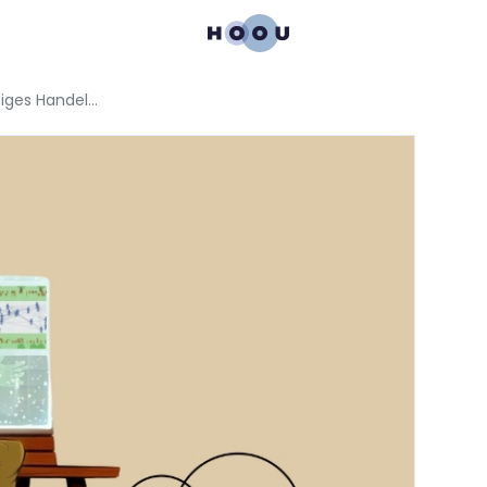
Agents of Change - nachhaltiges Handeln ins Rollen bringen