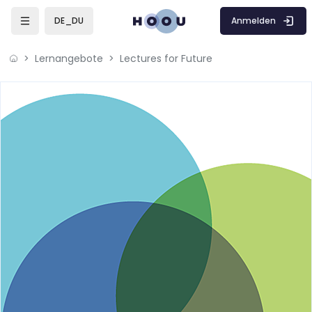
Zum Hauptinhalt
Anmelden
DE_DU
Lernangebote
Lectures for Future