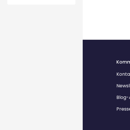
Komm
Konta
Newsl
Blog-
Press