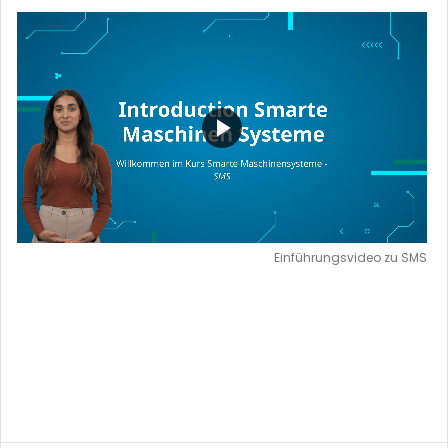
P
l
a
Einführungsvideo zu SMS
y
V
i
d