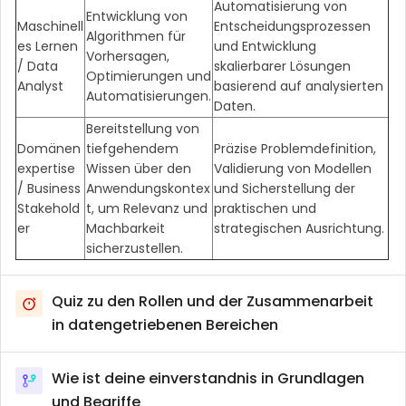
Automatisierung von
Entwicklung von
Maschinell
Entscheidungsprozessen
Algorithmen für
es Lernen
und Entwicklung
Vorhersagen,
/ Data
skalierbarer Lösungen
Optimierungen und
Analyst
basierend auf analysierten
Automatisierungen.
Daten.
Bereitstellung von
Domänen
tiefgehendem
Präzise Problemdefinition,
expertise
Wissen über den
Validierung von Modellen
/ Business
Anwendungskontex
und Sicherstellung der
Stakehold
t, um Relevanz und
praktischen und
er
Machbarkeit
strategischen Ausrichtung.
sicherzustellen.
Quiz zu den Rollen und der Zusammenarbeit
in datengetriebenen Bereichen
Wie ist deine einverstandnis in Grundlagen
und Begriffe