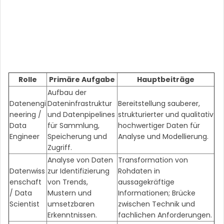
Rolle
Primäre Aufgabe
Hauptbeiträge
Aufbau der
Datenengi
Dateninfrastruktur
Bereitstellung sauberer,
neering /
und Datenpipelines
strukturierter und qualitativ
Data
für Sammlung,
hochwertiger Daten für
Engineer
Speicherung und
Analyse und Modellierung.
Zugriff.
Analyse von Daten
Transformation von
Datenwiss
zur Identifizierung
Rohdaten in
enschaft
von Trends,
aussagekräftige
/ Data
Mustern und
Informationen; Brücke
Scientist
umsetzbaren
zwischen Technik und
Erkenntnissen.
fachlichen Anforderungen.