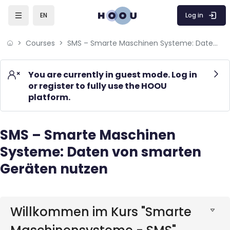
Skip to sidebar navigation menu
Skip to mobile navigation menu
Skip to page footer
Skip to main content
Log in
EN
Courses
SMS – Smarte Maschinen Systeme: Daten von smarten Geräten nutzen
You are currently in guest mode. Log in
or register to fully use the HOOU
platform.
SMS – Smarte Maschinen
Blocks
Systeme: Daten von smarten
Geräten nutzen
Blocks
Willkommen im Kurs "Smarte