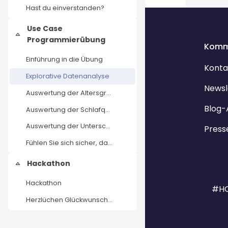
Hast du einverstanden?
Use Case
Einklappen
Programmierübung
Komm
Einführung in die Übung
Konta
Explorative Datenanalyse
Newsl
Auswertung der Altersgruppen
Blog-
Auswertung der Schlafqualität mit dem Aktivitätslevel
Auswertung der Unterschiede im Nutzungsverhalten zwischen den verschiedenen Smartwatch-Modellen
Press
Fühlen Sie sich sicher, das Wissen und die Fähigkeiten aus den vorherigen Modulen anzuwenden, um den Use Case in diesem Modul zu analysieren und zu lösen?
Hackathon
Einklappen
Hackathon
#HO
Herzlüchen Glückwunsch zum Abschluss des Lernangeb...