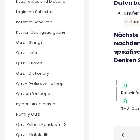
Daten be
Lists, Tuples und Dictionaries
Logische Schleifen
Entfer
Iterative Schelifen
inplace
Python Übungsaufgaben
Nächste 
Nachdem 
Quiz - Strings
spezifis
Quiz - Lists
Denken S
Quiz - Tuples
Quiz - Dictionary
Quiz- if-else; while loop
Dateninfo
Quiz on for loops
Python Bibliotheken
SMS_Cas
NumPy Quiz
Quiz: Python Pandas für Studierende
Blöcke
Quiz - Matplotlib