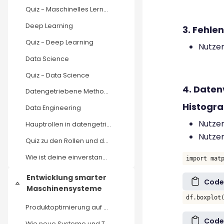
Quiz - Maschinelles Lernen
Deep Learning
3. Fehle
Quiz - Deep Learning
Nutzen
Data Science
Quiz - Data Science
4. Daten
Datengetriebene Methoden
Histogra
Data Engineering
Nutzen
Hauptrollen in datengetriebenen Ökosystemen
Nutzen
Quiz zu den Rollen und der Zusammenarbeit in datengetriebenen Bereichen
Wie ist deine einverstandnis in Grundlagen und Begriffe
import mat
Entwicklung smarter
Code
Einklappen
Maschinensysteme
df.boxplot
Produktoptimierung auf Basis von Maschinendaten
Code
Wie neue Systeme und Technologien von Maschinen Entwicklern helfen, den Betrieb im Feld zu verstehen