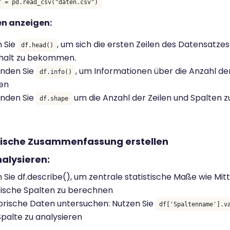
f = pd.read_csv("daten.csv")
len anzeigen:
 Sie
, um sich die ersten Zeilen des Datensatzes
df.head()
nhalt zu bekommen.
nden Sie
, um Informationen über die Anzahl de
df.info()
en
nden Sie
um die Anzahl der Zeilen und Spalten 
df.shape
stische Zusammenfassung erstellen
alysieren:
 Sie df.describe(), um zentrale statistische Maße wie M
ische Spalten zu berechnen
rische Daten untersuchen: Nutzen Sie
df['Spaltenname'].v
Spalte zu analysieren