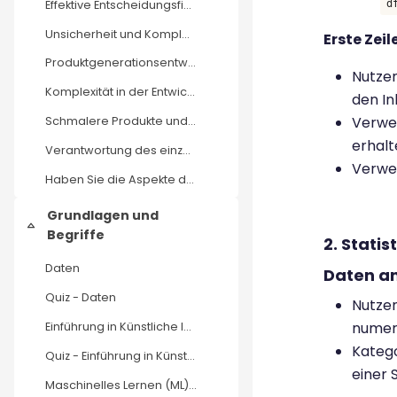
Effektive Entscheidungsfindung in der datengetriebenen Produktentwicklung: Von Verantwortung über Komplexität zu schlankeren Produkten
d
Unsicherheit und Komplexität in der Produktentwicklung mit datengetriebenen Methoden bewältigen
Erste Zei
Produktgenerationsentwicklung (PGE): Bewältigung moderner Entwicklungsherausforderungen mit datengetriebenen Ansätzen
Nutzen
Komplexität in der Entwicklung
den I
Verwe
Schmalere Produkte und beherrschbare Komplexität: Optimierung der Produktentwicklung
erhalt
Verantwortung des einzelnen Entwickelnden
Verwe
Haben Sie die Aspekte der datengesteuerten Produktentwicklung verstanden?
Grundlagen und
Einklappen
Begriffe
2. Stati
Daten
Daten an
Quiz - Daten
Nutzen
numer
Einführung in Künstliche Intelligenz (KI)
Katego
Quiz - Einführung in Künstliche Intelligenz (KI)
einer 
Maschinelles Lernen (ML) – Der Motor hinter KI