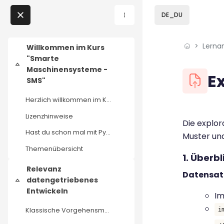
Skip to sidebar navi
Skip to page footer
Zum Hauptinhalt
DE_DU
Direkt zu - Schließen
Lerna
Home
Willkommen im Kurs
"Smarte
Einklappen
Lernangebote
Maschinensysteme -
Blöcke
E
SMS"
Podcasts
Herzlich willkommen im Kurs SMS - Smarte Maschinen...
Blöcke
Abschluss
Lizenzhinweise
Meine Lernangebote
Die explor
Hast du schon mal mit Python gearbeitet?
Muster un
News
Themenübersicht
1. Überb
Relevanz
Veranstaltungen
Datensat
datengetriebenes
Einklappen
Entwickeln
Im
Über uns
Klassische Vorgehensmodelle in der Produktentwicklung und ihre Herausforderungen bei komplexen Fragen
i
Kontakt