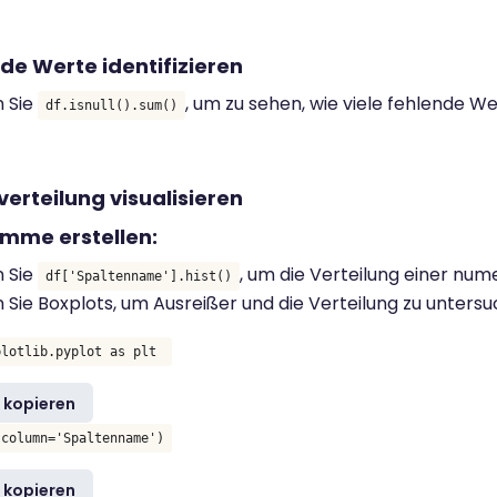
nde Werte identifizieren
 Sie
, um zu sehen, wie viele fehlende W
df.isnull().sum()
verteilung visualisieren
mme erstellen:
 Sie
, um die Verteilung einer nume
df['Spaltenname'].hist()
 Sie Boxplots, um Ausreißer und die Verteilung zu unters
plotlib.pyplot as plt
 kopieren
(column='Spaltenname')
 kopieren