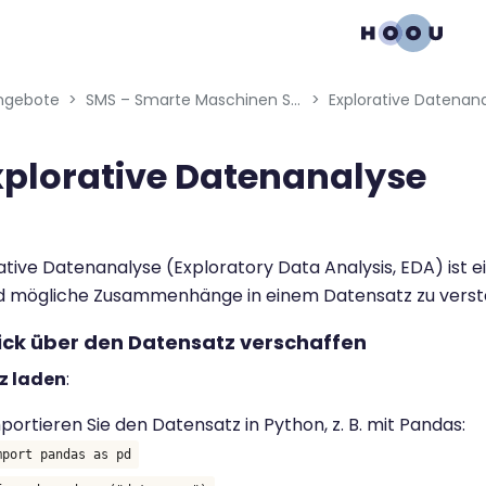
gation menu
ngebote
SMS – Smarte Maschinen Systeme: Daten von smarten Geräten nutzen
Explorative Datenan
xplorative Datenanalyse
bedingungen
ative Datenanalyse (Exploratory Data Analysis, EDA) ist ein
d mögliche Zusammenhänge in einem Datensatz zu vers
lick über den Datensatz verschaffen
z laden
:
portieren Sie den Datensatz in Python, z. B. mit Pandas:
mport pandas as pd