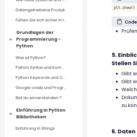
plt.show()
Datengetriebene Produkt Optimierung
Fühlen Sie sich sicher in Ihrem Verständnis darüber, wie Entscheidungen in der Produktentwicklung durch unterschiedliche Ansätze und die Rolle von Daten beeinflusst werden?
Code
Prüfen
Grundlagen der
Programmierung -
Einklappen
Python
5. Einbli
Was ist Python?
Stellen 
Python Syntax und Kommentare
Gibt 
Python Keywords und Operatoren
Gibt e
Google colab und Programmierübungen
Welche
Dokume
Bist du einverstanden ?
zu kö
Einführung in Python
Einklappen
Bibliotheken
Einführung in Strings
6. Daten