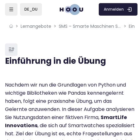
Skip to sidebar navigation menu
Skip to mobile navigation menu
Skip to page footer
Zum Hauptinhalt
Anmelden
DE_DU
Lernangebote
SMS – Smarte Maschinen Systeme: Daten von smarten Geräten nutzen
Einfü
Blöcke
Einführung in die Übung
Blöcke
Abschlussbedingungen
Nachdem wir nun die Grundlagen von Python und
wichtige Bibliotheken wie Pandas kennengelernt
haben, folgt eine praxisnahe Übung, um das
Gelernte anzuwenden. In dieser Aufgabe analysieren
Sie Nutzungsdaten einer fiktiven Firma,
SmartLife
Innovations
, die sich auf Smartwatches spezialisiert
hat. Ziel der Übung ist es, echte Fragestellungen aus