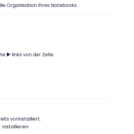
ie Organisation Ihres Notebooks.
che
▶️
links von der Zelle.
its vorinstalliert.
installieren: