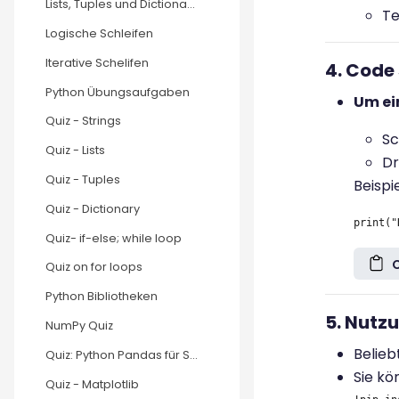
Lists, Tuples und Dictionaries
Te
Logische Schleifen
Iterative Schelifen
4. Code
Python Übungsaufgaben
Um ei
Quiz - Strings
Sc
Quiz - Lists
Dr
Quiz - Tuples
Beispie
Quiz - Dictionary
Quiz- if-else; while loop
Quiz on for loops
Python Bibliotheken
5. Nutz
NumPy Quiz
Belieb
Quiz: Python Pandas für Studierende
Sie kö
Quiz - Matplotlib