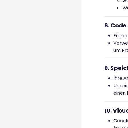
Ge
Wä
8. Code
Fügen
Verwe
um Pro
9. Speic
Ihre A
Um ein
einen 
10. Visu
Google