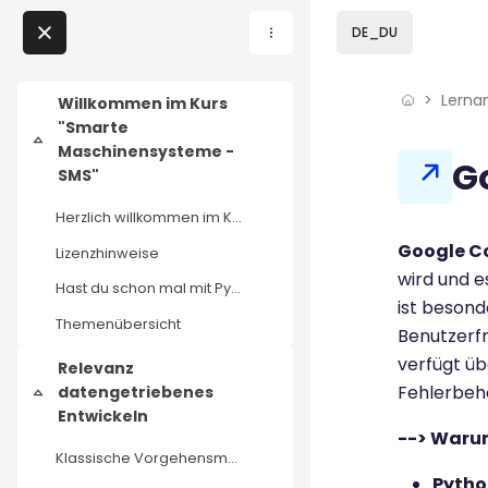
Skip to sidebar navi
Skip to page footer
Zum Hauptinhalt
DE_DU
Direkt zu - Schließen
Lerna
Home
Willkommen im Kurs
"Smarte
Einklappen
Lernangebote
Maschinensysteme -
Blöcke
G
SMS"
Podcasts
Herzlich willkommen im Kurs SMS - Smarte Maschinen...
Blöcke
Abschluss
Google C
Lizenzhinweise
Meine Lernangebote
wird und e
Hast du schon mal mit Python gearbeitet?
ist besond
News
Themenübersicht
Benutzerfr
verfügt üb
Relevanz
Veranstaltungen
Fehlerbeh
datengetriebenes
Einklappen
Entwickeln
Über uns
--> Waru
Klassische Vorgehensmodelle in der Produktentwicklung und ihre Herausforderungen bei komplexen Fragen
Kontakt
Pytho