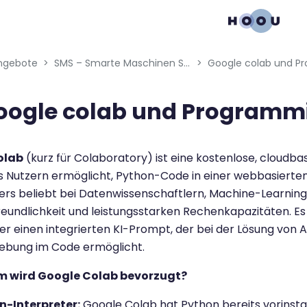
gation menu
ngebote
SMS – Smarte Maschinen Systeme: Daten von smarten Geräten nutzen
Google colab und 
oogle colab und Programm
bedingungen
olab
(kurz für Colaboratory) ist eine kostenlose, cloudbas
s Nutzern ermöglicht, Python-Code in einer webbasierte
ers beliebt bei Datenwissenschaftlern, Machine-Learnin
eundlichkeit und leistungsstarken Rechenkapazitäten. Es
er einen integrierten KI-Prompt, der bei der Lösung von A
ebung im Code ermöglicht.
m wird Google Colab bevorzugt?
n-Interpreter:
Google Colab hat Python bereits vorinstall