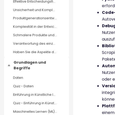
Effektive Entscheidungsfindung in der datengetriebenen Produktentwicklung: Von Verantwortung über Komplexität zu schlankeren Produkten
erford
Unsicherheit und Komplexität in der Produktentwicklung mit datengetriebenen Methoden bewältigen
Code-
Produktgenerationsentwicklung (PGE): Bewältigung moderner Entwicklungsherausforderungen mit datengetriebenen Ansätzen
Autove
Debug
Komplexität in der Entwicklung
Nutzer
Schmalere Produkte und beherrschbare Komplexität: Optimierung der Produktentwicklung
auszuf
Verantwortung des einzelnen Entwickelnden
Bibli
Scrapi
Haben Sie die Aspekte der datengesteuerten Produktentwicklung verstanden?
Paket
Grundlagen und
Autom
Einklappen
Begriffe
Nutzer
Daten
oder e
Versi
Quiz - Daten
integr
Einführung in Künstliche Intelligenz (KI)
könne
Quiz - Einführung in Künstliche Intelligenz (KI)
Platt
Maschinelles Lernen (ML) – Der Motor hinter KI
einem 