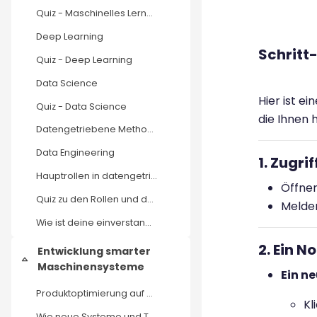
Quiz - Maschinelles Lernen
Deep Learning
Schritt-
Quiz - Deep Learning
Data Science
Hier ist e
Quiz - Data Science
die Ihnen 
Datengetriebene Methoden
Data Engineering
1. Zugri
Hauptrollen in datengetriebenen Ökosystemen
Öffnen
Quiz zu den Rollen und der Zusammenarbeit in datengetriebenen Bereichen
Melden
Wie ist deine einverstandnis in Grundlagen und Begriffe
2. Ein N
Entwicklung smarter
Einklappen
Maschinensysteme
Ein n
Produktoptimierung auf Basis von Maschinendaten
Kl
Wie neue Systeme und Technologien von Maschinen Entwicklern helfen, den Betrieb im Feld zu verstehen