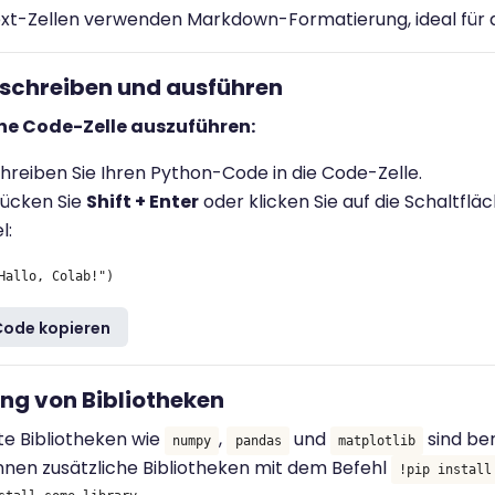
xt-Zellen verwenden Markdown-Formatierung, ideal für d
 schreiben und ausführen
ne Code-Zelle auszuführen:
hreiben Sie Ihren Python-Code in die Code-Zelle.
ücken Sie
Shift + Enter
oder klicken Sie auf die Schaltflä
l:
Code kopieren
ung von Bibliotheken
te Bibliotheken wie
,
und
sind bere
numpy
pandas
matplotlib
nnen zusätzliche Bibliotheken mit dem Befehl
!pip install