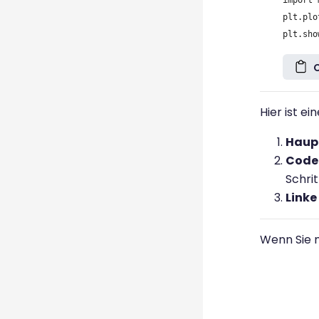
import 
plt.plo
Hier ist e
Haupt
Code-
Schrit
Linke
Wenn Sie m