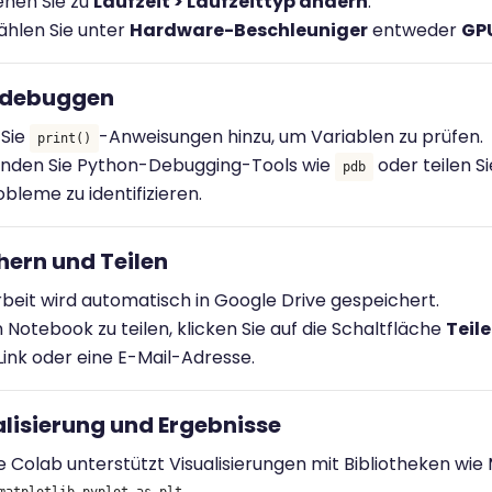
hen Sie zu
Laufzeit > Laufzeittyp ändern
.
hlen Sie unter
Hardware-Beschleuniger
entweder
GP
 debuggen
 Sie
-Anweisungen hinzu, um Variablen zu prüfen.
print()
nden Sie Python-Debugging-Tools wie
oder teilen S
pdb
bleme zu identifizieren.
hern und Teilen
rbeit wird automatisch in Google Drive gespeichert.
 Notebook zu teilen, klicken Sie auf die Schaltfläche
Teil
Link oder eine E-Mail-Adresse.
alisierung und Ergebnisse
 Colab unterstützt Visualisierungen mit Bibliotheken wie