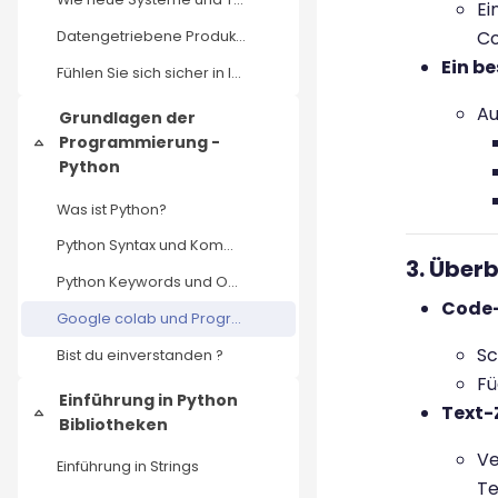
Ei
Co
Datengetriebene Produkt Optimierung
Ein b
Fühlen Sie sich sicher in Ihrem Verständnis darüber, wie Entscheidungen in der Produktentwicklung durch unterschiedliche Ansätze und die Rolle von Daten beeinflusst werden?
Au
Grundlagen der
Programmierung -
Einklappen
Python
Was ist Python?
Python Syntax und Kommentare
3. Über
Python Keywords und Operatoren
Code-
Google colab und Programmierübungen
Sc
Bist du einverstanden ?
Fü
Einführung in Python
Text-Z
Einklappen
Bibliotheken
Ve
Einführung in Strings
Te