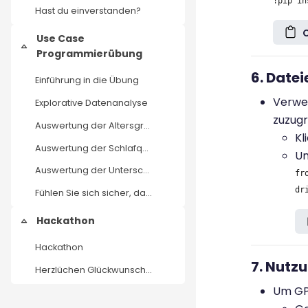
Hast du einverstanden?
Use Case
Einklappen
Programmierübung
6. Date
Einführung in die Übung
Verwen
Explorative Datenanalyse
zuzugr
Auswertung der Altersgruppen
Kl
Auswertung der Schlafqualität mit dem Aktivitätslevel
Um
Auswertung der Unterschiede im Nutzungsverhalten zwischen den verschiedenen Smartwatch-Modellen
fr
Fühlen Sie sich sicher, das Wissen und die Fähigkeiten aus den vorherigen Modulen anzuwenden, um den Use Case in diesem Modul zu analysieren und zu lösen?
Hackathon
Einklappen
Hackathon
7. Nutz
Herzlüchen Glückwunsch zum Abschluss des Lernangeb...
Um GPU