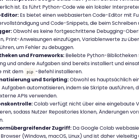
erlich ist. Es führt Python-Code wie ein lokaler Interpreter
Editor:
Es bietet einen webbasierten Code-Editor mit F
rvollständigung und Code-Snippets, die beim Schreiben 
ger:
Obwohl es keine fortgeschrittene Debugging-Oberfl
n, Print-Anweisungen einzufügen, Variablenwerte zu überp
ühren, um Fehler zu debuggen.
otheken und Frameworks:
Beliebte Python-Bibliotheken 
ng und andere Aufgaben sind bereits installiert und einsa
e mit dem
-Befehl installieren.
pip
atisierung und Scripting:
Obwohl es hauptsächlich ein
 Aufgaben automatisieren, indem sie Skripte ausführen, 
xterne APIs verwenden.
onskontrolle:
Colab verfügt nicht über eine eingebaute Ve
ieren, sodass Nutzer Repositories klonen, Änderungen v
n.
formübergreifender Zugriff:
Da Google Colab webbasiert 
Browser (Windows, macOS, Linux) und ist daher vielseitig 