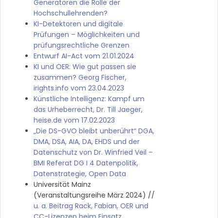
Generatoren die Rolle der
Hochschullehrenden?
KI-Detektoren und digitale
Prüfungen – Möglichkeiten und
prüfungsrechtliche Grenzen
Entwurf AI-Act vom 21.01.2024
KI und OER: Wie gut passen sie
zusammen? Georg Fischer,
irights.info vom 23.04.2023
Künstliche Intelligenz: Kampf um
das Urheberrecht, Dr. Till Jaeger,
heise.de vom 17.02.2023
„Die DS-GVO bleibt unberührt“ DGA,
DMA, DSA, AIA, DA, EHDS und der
Datenschutz von Dr. Winfried Veil –
BMI Referat DG I 4 Datenpolitik,
Datenstrategie, Open Data
Universität Mainz
(Veranstaltungsreihe März 2024) //
u. a. Beitrag Rack, Fabian, OER und
CC-Lizenzen beim Einsatz