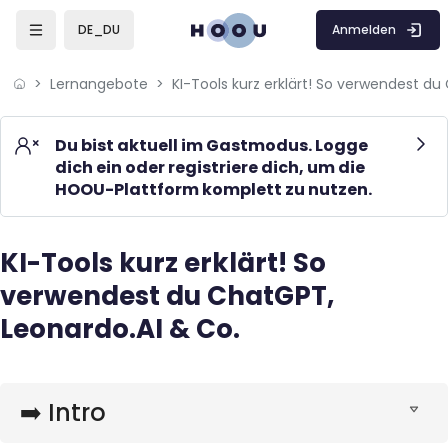
Skip to sidebar navigation menu
Skip to mobile navigation menu
Skip to page footer
Zum Hauptinhalt
Anmelden
DE_DU
Lernangebote
Du bist aktuell im Gastmodus. Logge
dich ein oder registriere dich, um die
HOOU-Plattform komplett zu nutzen.
KI-Tools kurz erklärt! So
Blöcke
verwendest du ChatGPT,
Leonardo.AI & Co.
Blöcke
➡️ Intro