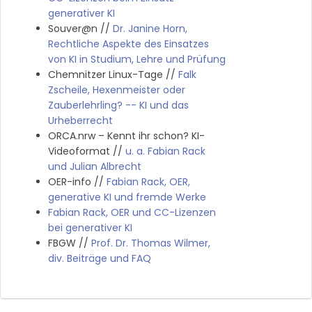
generativer KI
Souver@n //
Dr. Janine Horn,
Rechtliche Aspekte des Einsatzes
von KI in Studium, Lehre und Prüfung
Chemnitzer Linux-Tage //
Falk
Zscheile, Hexenmeister oder
Zauberlehrling? -- KI und das
Urheberrecht
ORCA.nrw – Kennt ihr schon? KI-
Videoformat //
u. a. Fabian Rack
und Julian Albrecht
OER-info //
Fabian Rack, OER,
generative KI und fremde Werke
Fabian Rack, OER und CC-Lizenzen
bei generativer KI
FBGW //
Prof. Dr. Thomas Wilmer,
div. Beiträge und FAQ