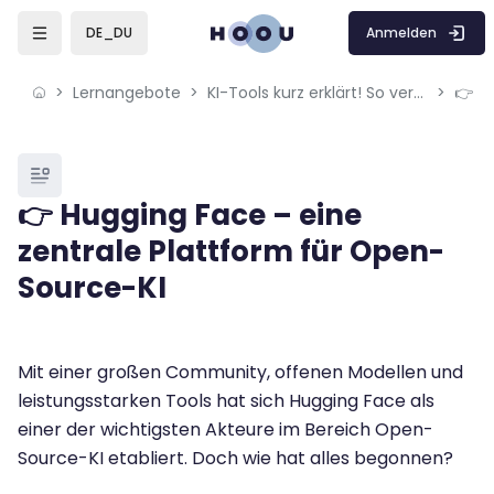
Skip to sidebar navigation menu
Skip to mobile navigation menu
Skip to sidebar hidden blocks
Skip to page footer
Zum Hauptinhalt
Anmelden
DE_DU
Lernangebote
KI-Tools kurz erklärt! So verwendest du ChatGPT, Leonardo.AI & Co.
Blöcke
👉 Hugging Face – eine
zentrale Plattform für Open-
Source-KI
Blöcke
Abschlussbedingungen
Mit einer großen Community, offenen Modellen und
leistungsstarken Tools hat sich Hugging Face als
einer der wichtigsten Akteure im Bereich Open-
Source-KI etabliert. Doch wie hat alles begonnen?