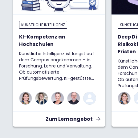
KÜNSTLICHE INTELLIGENZ
KÜNSTLICH
KI-Kompetenz an
Deep Di
Hochschulen
Risikok
Fristen
Künstliche Intelligenz ist längst auf
dem Campus angekommen – in
Künstliche
Forschung, Lehre und Verwaltung.
dem Cam
Ob automatisierte
Forschun
Prüfungsbewertung, KI-gestützte
Ob autom
Beratung oder generative Tools im
Prüfungs
Studienalltag: Der
Beratung
verantwortungsvolle Umgang mit KI
Studienal
ist zu einer zentralen
verantwo
Zukunftsaufgabe für Hochschulen
ist zu ei
geworden. Dieser Kurs vermittelt
Zukunfts
Zum Lernangebot
praxisnahes Wissen über technische
geworden.
Grundlagen, ethische
praxisna
Fragestellungen und rechtliche
Grundlag