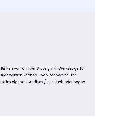
isiken von KI in der Bildung /
KI-Werkzeuge für
ältigt werden können - v
on Recherche und
on KI im eigenen Studium /
KI - Fluch oder Segen