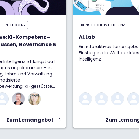
E INTELLIGENZ
KÜNSTLICHE INTELLIGENZ
ve: KI-Kompetenz –
AI.Lab
lassen, Governance &
Ein interaktives Lernangebo
Einstieg in die Welt der kün
Intelligenz.
 Intelligenz ist längst auf
pus angekommen – in
g, Lehre und Verwaltung.
atisierte
bewertung, KI-gestützte
 oder generative Tools im
ltag: Der
rtungsvolle Umgang mit KI
ner zentralen
aufgabe für Hochschulen
Zum Lernangebot
Zum Lernan
 Dieser Kurs vermittelt
hes Wissen über technische
en, ethische