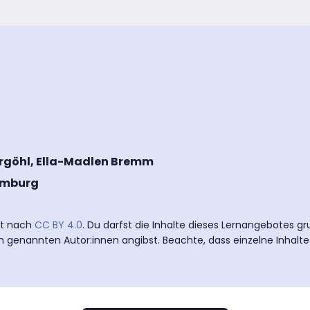
Vergöhl, Ella-Madlen Bremm
amburg
ert nach
CC BY 4.0
. Du darfst die Inhalte dieses Lernangebotes gr
n genannten Autor:innen angibst. Beachte, dass einzelne Inhalt