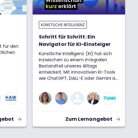
KÜNSTLICHE INTELLIGENZ
Schritt für Schritt: Ein
Navigator für KI-Einsteiger
t für den
stlichen
Künstliche Intelligenz (KI) hat sich
inzwischen zu einem integralen
Bestandteil unseres Alltags
entwickelt. Mit innovativen KI-Tools
wie ChatGPT, DALL-E oder Gemini ist
es möglich, Texte zu erstellen, Bilder
zu generieren, Musik zu
komponieren und komplexe
Probleme zu lösen.KI bietet
zahlreiche Chancen, bringt jedoch
auch Herausforderungen und Risiken
gebot
Zum Lernangebot
mit sich. Daher ist es von
Bedeutung, sich aktiv mit diesem
Thema auseinanderzusetzen, um