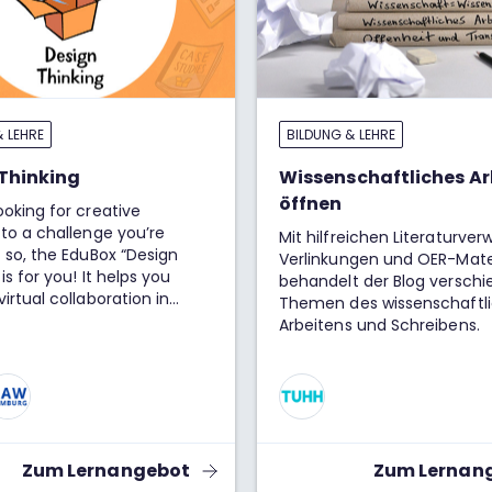
& LEHRE
BILDUNG & LEHRE
Thinking
Wissenschaftliches Ar
öffnen
ooking for creative
 to a challenge you’re
Mit hilfreichen Literaturver
f so, the EduBox “Design
Verlinkungen und OER-Mate
is for you! It helps you
behandelt der Blog versch
virtual collaboration in
Themen des wissenschaftl
teams using a step-by-step
Arbeitens und Schreibens.
to Design Thinking.
Zum Lernangebot
Zum Lernan