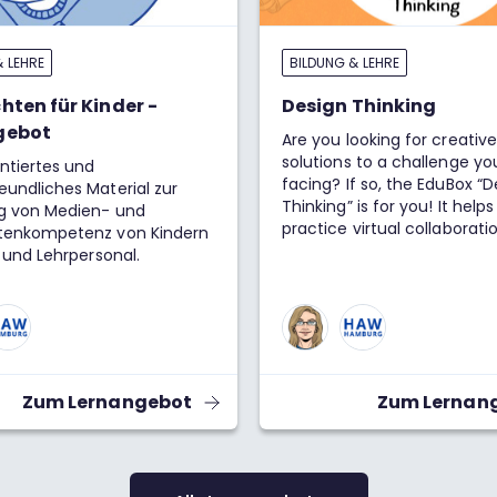
& LEHRE
BILDUNG & LEHRE
hten für Kinder -
Design Thinking
gebot
Are you looking for creative
solutions to a challenge yo
entiertes und
facing? If so, the EduBox “D
undliches Material zur
Thinking” is for you! It help
g von Medien- und
practice virtual collaboratio
tenkompetenz von Kindern
diverse teams using a ste
n und Lehrpersonal.
approach to Design Thinkin
Zum Lernangebot
Zum Lernan