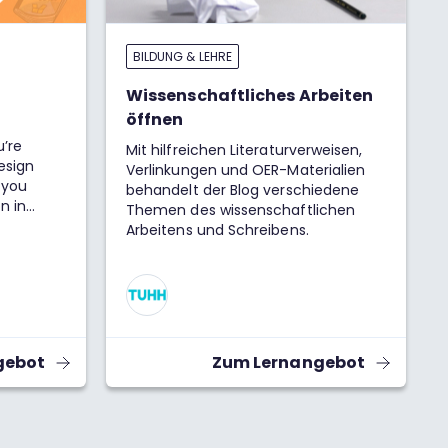
BILDUNG & LEHRE
Wissenschaftliches Arbeiten
öffnen
u’re
Mit hilfreichen Literaturverweisen,
esign
Verlinkungen und OER-Materialien
s you
behandelt der Blog verschiedene
n in
Themen des wissenschaftlichen
p-by-step
Arbeitens und Schreibens.
g.
gebot
Zum Lernangebot