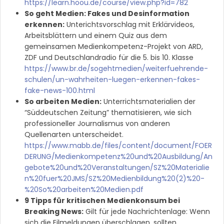
https://learn.hoou.de/course/view.php?id=782
So geht Medien: Fakes und Desinformation
erkennen:
Unterichtsvorschlag mit Erklärvideos,
Arbeitsblättern und einem Quiz aus dem
gemeinsamen Medienkompetenz-Projekt von ARD,
ZDF und Deutschlandradio für die 5. bis 10. Klasse
https://www.br.de/sogehtmedien/weiterfuehrende-
schulen/un-wahrheiten-luegen-erkennen-fakes-
fake-news-100.html
So arbeiten Medien:
Unterrichtsmaterialien der
“Süddeutschen Zeitung” thematisieren, wie sich
professioneller Journalismus von anderen
Quellenarten unterscheidet.
https://www.mabb.de/files/content/document/FOER
DERUNG/Medienkompetenz%20und%20Ausbildung/An
gebote%20und%20Veranstaltungen/SZ%20Materialie
n%20fuer%20JMS/SZ%20Medienbildung%20(2)%20-
%20So%20arbeiten%20Medien.pdf
9 Tipps für kritischen Medienkonsum bei
Breaking News:
Gilt für jede Nachrichtenlage: Wenn
sich die Eilmeldungen überschlagen, sollten