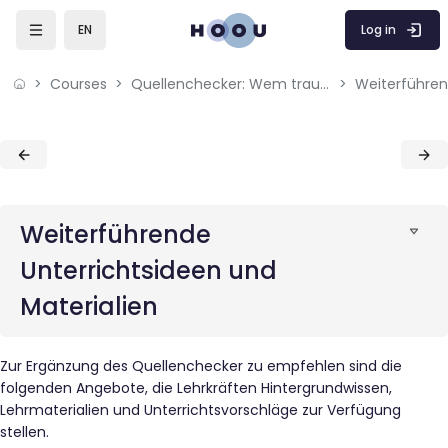
Skip to sidebar navigation menu
Skip to mobile navigation menu
Skip to page footer
Skip to main content
Log in
EN
Courses
Quellenchecker: Wem traust du?
Blocks
Blocks
Weiterführende
Unterrichtsideen und
Materialien
Zur Ergänzung des Quellenchecker zu empfehlen sind die
folgenden Angebote, die Lehrkräften Hintergrundwissen,
Lehrmaterialien und Unterrichtsvorschläge zur Verfügung
stellen.