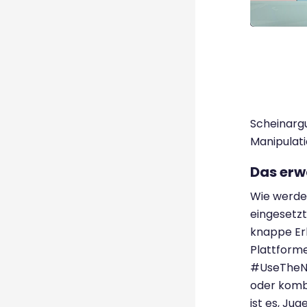
Scheinargu
Manipulat
Das erw
Wie werde
eingesetzt
knappe Erk
Plattforme
#UseTheNe
oder kombi
ist es, Ju