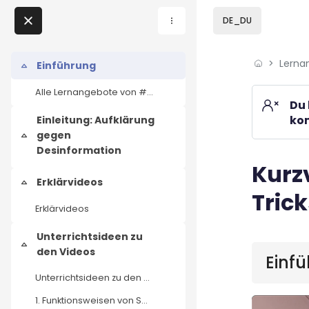
Skip to sidebar navi
Skip to page footer
Zum Hauptinhalt
DE_DU
Direkt zu - Schließen
Lerna
Home
Einführung
Einklappen
Alle Lernangebote von #UseTheNews
Lernangebote
Du 
kom
Einleitung: Aufklärung
Podcasts
gegen
Einklappen
Desinformation
Meine Lernangebote
Kurz
Blöcke
Erklärvideos
Einklappen
Trick
News
Erklärvideos
Veranstaltungen
Unterrichtsideen zu
Blöcke
Einklappen
den Videos
Einf
Über uns
Unterrichtsideen zu den Videos
1. Funktionsweisen von Social-Media-PlattformenErk...
Kontakt