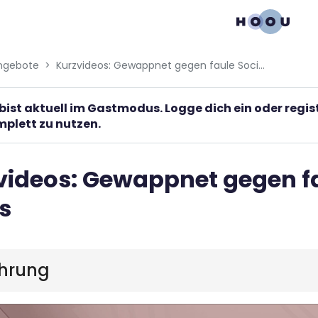
gation menu
ngebote
Kurzvideos: Gewappnet gegen faule Social-Media-Tricks
bist aktuell im Gastmodus. Logge dich ein oder regi
plett zu nutzen.
videos: Gewappnet gegen f
s
ührung