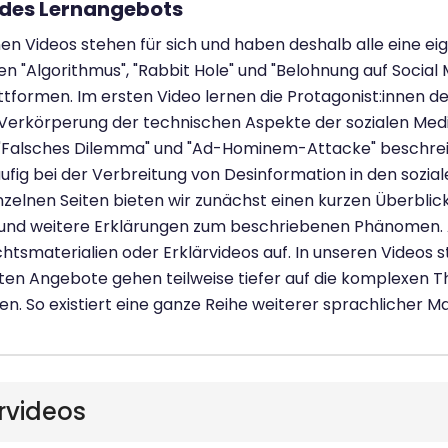
des Lernangebots
nen Videos stehen für sich und haben deshalb alle eine ei
 "Algorithmus", "Rabbit Hole" und "Belohnung auf Social 
tformen. Im ersten Video lernen die Protagonist:innen d
 Verkörperung der technischen Aspekte der sozialen Medie
 "Falsches Dilemma" und "Ad-Hominem-Attacke" beschreib
fig bei der Verbreitung von Desinformation in den soziale
nzelnen Seiten bieten wir zunächst einen kurzen Überblick
 und weitere Erklärungen zum beschriebenen Phänomen. A
chtsmaterialien oder Erklärvideos auf. In unseren Videos 
kten Angebote gehen teilweise tiefer auf die komplexen 
en. So existiert eine ganze Reihe weiterer sprachlicher M
rvideos