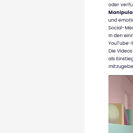
oder verfü
Manipulat
und emotio
Social-Med
In den ein
YouTube-R
Die Videos
als Einsti
mitzugebe