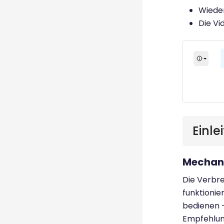
Wieder
Die Vi
Einl
Mechani
Die Verbr
funktionie
bedienen 
Empfehlung