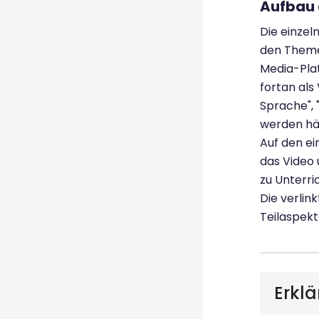
Aufbau 
Die einzel
den Themen
Media-Plat
fortan als
Sprache",
werden häu
Auf den ei
das Video
zu Unterri
Die verlin
Teilaspekt
Erklä