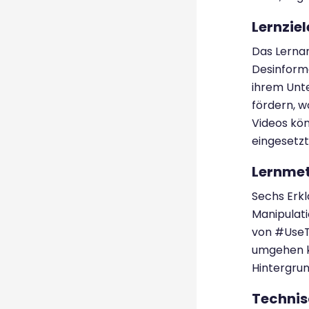
Lernziel
Das Lernan
Desinform
ihrem Unte
fördern, w
Videos kö
eingesetzt
Lernme
Sechs Erkl
Manipulati
von #UseT
umgehen k
Hintergrun
Technis