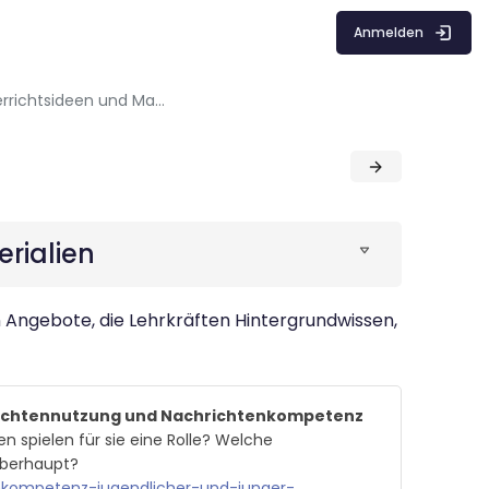
Anmelden
Weiterführende Unterrichtsideen und Materialien
rialien
 Angebote, die Lehrkräften Hintergrundwissen,
ichtennutzung und Nachrichtenkompetenz
spielen für sie eine Rolle? Welche
 überhaupt?
nkompetenz-jugendlicher-und-junger-