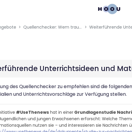
gation menu
ngebote
Quellenchecker: Wem traust du?
erführende Unterrichtsideen und Mate
ung des Quellenchecker zu empfehlen sind die folgenden
alien und Unterrichtsvorschläge zur Verfügung stellen.
nitiative
#UseThenews
hat in einer
Grundlagenstudie Nachr
Jugendlichen und jungen Erwachsenen erforscht: Welche Themen 
rmationsquellen nutzen sie – und interessieren sie Nachrichten
s://www.usethenews.de/de/dokumente/studie-zur-nachrichte