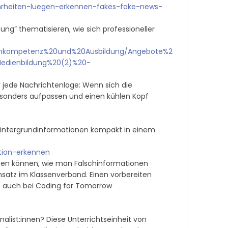
hrheiten-luegen-erkennen-fakes-fake-news-
ng” thematisieren, wie sich professioneller
enkompetenz%20und%20Ausbildung/Angebote%2
edienbildung%20(2)%20-
r jede Nachrichtenlage: Wenn sich die
sonders aufpassen und einen kühlen Kopf
 Hintergrundinformationen kompakt in einem
tion-erkennen
üben können, wie man Falschinformationen
insatz im Klassenverband. Einen vorbereiten
es auch bei Coding for Tomorrow
list:innen? Diese Unterrichtseinheit von