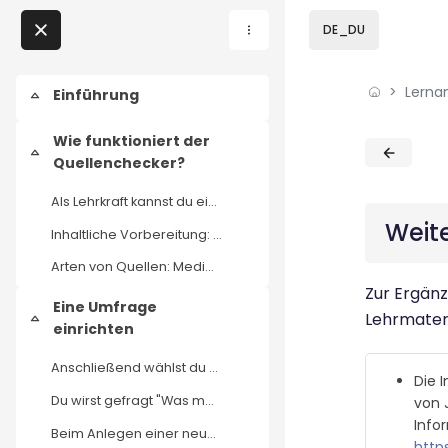
Skip to sidebar navi
Skip to page footer
Zum Hauptinhalt
DE_DU
Direkt zu - Schließen
Lerna
Home
Einführung
Einklappen
Lernangebote
Wie funktioniert der
Blöcke
Blöcke
Einklappen
Quellenchecker?
Podcasts
Als Lehrkraft kannst du eine Umfrage mit selbst au...
Weit
Inhaltliche Vorbereitung: Überlege dir, welche Int...
Meine Lernangebote
Arten von Quellen: Medienauftritte und Nachrichten...
Zur Ergänz
News
Eine Umfrage
Lehrmateri
Einklappen
einrichten
Veranstaltungen
Anschließend wählst du den Bereich "Ich bin Lehrer...
Die I
Über uns
Du wirst gefragt "Was möchtest du machen?" und has...
von 
Info
Beim Anlegen einer neuen Umfrage öffnet sich ansch...
Kontakt
http