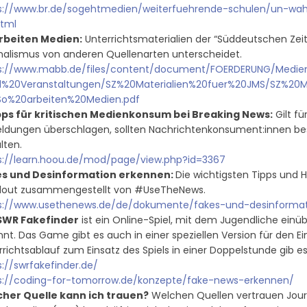
s://www.br.de/sogehtmedien/weiterfuehrende-schulen/un-wa
html
rbeiten Medien:
Unterrichtsmaterialien der “Süddeutschen Zeitu
nalismus von anderen Quellenarten unterscheidet.
s://www.mabb.de/files/content/document/FOERDERUNG/Medi
%20Veranstaltungen/SZ%20Materialien%20fuer%20JMS/SZ%20M
o%20arbeiten%20Medien.pdf
pps für kritischen Medienkonsum bei Breaking News:
Gilt fü
eldungen überschlagen, sollten Nachrichtenkonsument:innen be
lten.
s://learn.hoou.de/mod/page/view.php?id=3367
es und Desinformation erkennen:
Die wichtigsten Tipps und
out zusammengestellt von #UseTheNews.
s://www.usethenews.de/de/dokumente/fakes-und-desinforma
SWR Fakefinder
ist ein Online-Spiel, mit dem Jugendliche ein
nnt. Das Game gibt es auch in einer speziellen Version für den E
rrichtsablauf zum Einsatz des Spiels in einer Doppelstunde gib 
s://swrfakefinder.de/
s://coding-for-tomorrow.de/konzepte/fake-news-erkennen/
her Quelle kann ich trauen?
Welchen Quellen vertrauen Journa