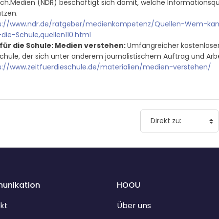
ach.Medien (NDR) beschäftigt sich damit, welche Informationsque
tzen.
s://www.ndr.de/ratgeber/medienkompetenz/Quellen-Wem-kan
-die-Schule,quellen110.html
 für die Schule: Medien verstehen:
Umfangreicher kostenloser
Schule, der sich unter anderem journalistischem Auftrag und Arb
s://www.zeitfuerdieschule.de/materialien/medien-verstehen/
unikation
HOOU
kt
Über uns