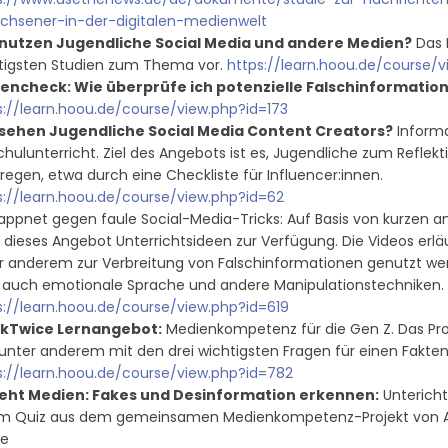
chsener-in-der-digitalen-medienwelt
nutzen Jugendliche Social Media und andere Medien?
Das 
tigsten Studien zum Thema vor.
https://learn.hoou.de/course/v
encheck: Wie überprüfe ich potenzielle Falschinformatio
s://learn.hoou.de/course/view.php?id=173
sehen Jugendliche Social Media Content Creators?
Informa
chulunterricht. Ziel des Angebots ist es, Jugendliche zum Reflek
regen, etwa durch eine Checkliste für Influencer:innen.
s://learn.hoou.de/course/view.php?id=62
ppnet gegen faule Social-Media-Tricks: Auf Basis von kurzen a
lt dieses Angebot Unterrichtsideen zur Verfügung. Die Videos er
r anderem zur Verbreitung von Falschinformationen genutzt wer
 auch emotionale Sprache und andere Manipulationstechniken.
s://learn.hoou.de/course/view.php?id=619
nkTwice Lernangebot:
Medienkompetenz für die Gen Z. Das Pro
 unter anderem mit den drei wichtigsten Fragen für einen Fakt
s://learn.hoou.de/course/view.php?id=782
eht Medien: Fakes und Desinformation erkennen:
Untericht
m Quiz aus dem gemeinsamen Medienkompetenz-Projekt von ARD, 
se