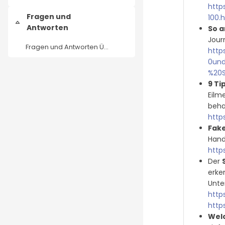
http
Fragen und
100.
Einklappen
Antworten
So a
Jour
Fragen und Antworten Übersicht
http
0und
%20S
9 Ti
Eilm
beha
http
Fak
Hand
http
Der
erke
Unte
http
http
Welc