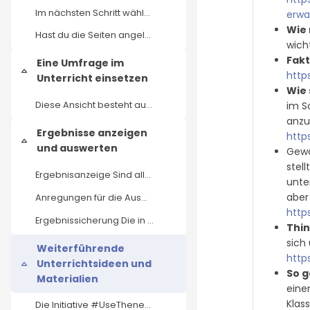
Im nächsten Schritt wählst du die Internetseiten a...
erwa
Wie 
Hast du die Seiten angelegt, kann die Umfrage sofo...
wich
Fakt
Eine Umfrage im
Einklappen
http
Unterricht einsetzen
Wie 
im S
Diese Ansicht besteht aus drei Bereichen: Im obere...
anzu
Ergebnisse anzeigen
http
Einklappen
und auswerten
Gewa
stel
Ergebnisanzeige Sind alle Fragen beantwortet, beko...
unte
aber
Anregungen für die Auswertung Bei der gemeinsamen ...
http
Ergebnissicherung Die in der Diskussion genannten ...
Thi
sich
Weiterführende
http
Unterrichtsideen und
Einklappen
So g
Materialien
eine
Klas
Die Initiative #UseThenews hat in einer Grundlages...