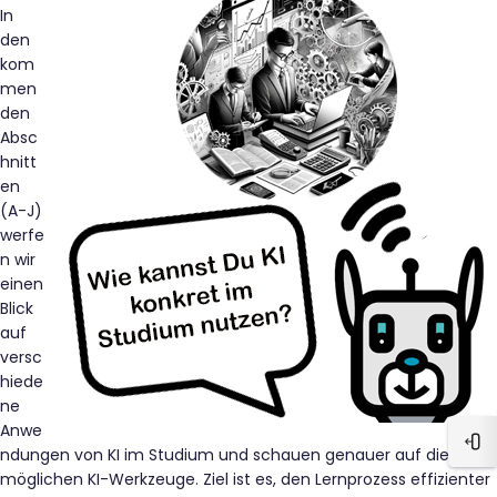
In
den
kom
men
den
Absc
hnitt
en
(A-J)
werfe
n wir
einen
Blick
auf
versc
hiede
ne
Anwe
Blo
ndungen von KI im Studium und schauen genauer auf die
möglichen KI-Werkzeuge. Ziel ist es, den Lernprozess effizienter