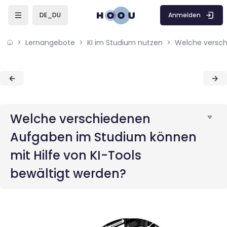
Skip to sidebar navigation menu
Skip to mobile navigation menu
Skip to sidebar hidden blocks
Skip to page footer
Zum Hauptinhalt
Anmelden
DE_DU
Lernangebote
KI im Studium nutzen
Blöcke
Blöcke
Welche verschiedenen
Aufgaben im Studium können
mit Hilfe von KI-Tools
bewältigt werden?