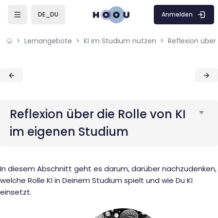
Skip to sidebar navigation menu
Skip to mobile navigation menu
Skip to sidebar hidden blocks
Skip to page footer
Zum Hauptinhalt
Anmelden
DE_DU
Lernangebote
KI im Studium nutzen
Blöcke
Blöcke
Reflexion über die Rolle von KI
im eigenen Studium
In diesem Abschnitt geht es darum, darüber nachzudenken,
welche Rolle KI in Deinem Studium spielt und wie Du KI
einsetzt.