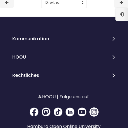
Blo
Blöcke
Blöcke
Kommunikation
HOOU
Rechtliches
#HOOU | Folge uns auf:
Hamburg Open Online University