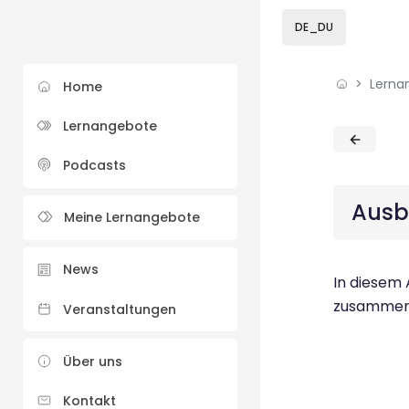
Skip to sidebar navi
Skip to sidebar hidd
Skip to page footer
Zum Hauptinhalt
DE_DU
Lerna
Home
Lernangebote
Blöcke
Blöcke
Podcasts
Ausb
Meine Lernangebote
News
In diesem 
zusammen u
Veranstaltungen
Über uns
Kontakt