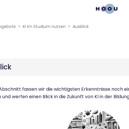
gation menu
en blocks
ngebote
KI im Studium nutzen
Ausblick
lick
Abschnitt fassen wir die wichtigsten Erkenntnisse noch e
nd werfen einen Blick in die Zukunft von KI in der Bildung