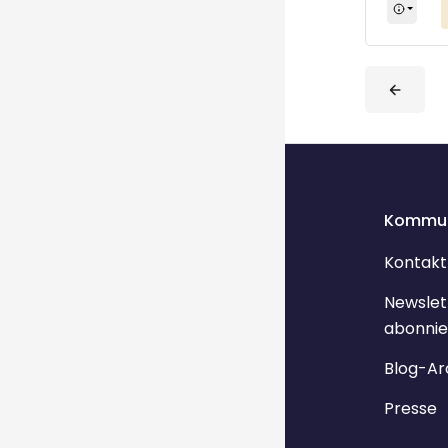
Blöcke
Blöcke
Kommun
Kontakt
Newslet
abonnie
Blog-Ar
Presse