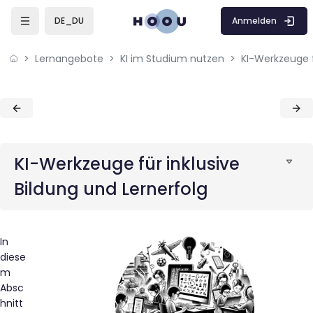
Skip to sidebar navigation menu
Skip to mobile navigation menu
Skip to sidebar hidden blocks
Skip to page footer
Zum Hauptinhalt
Anmelden
DE_DU
Lernangebote
KI im Studium nutzen
Blöcke
Blöcke
KI-Werkzeuge für inklusive
Bildung und Lernerfolg
In
diese
m
Absc
hnitt