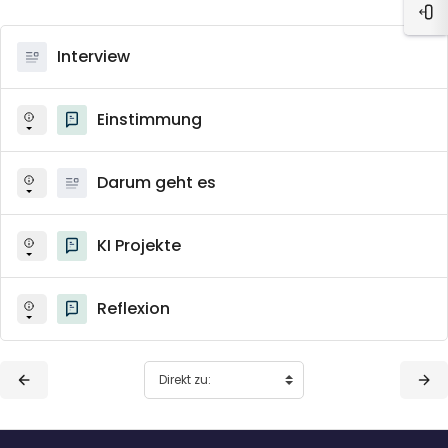
Blo
Interview
Einstimmung
Darum geht es
KI Projekte
Reflexion
Blöcke
Blöcke