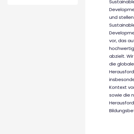
Sustainabl
Developme
und stelle
Sustainabl
Developme
vor, das au
hochwertig
abzielt. Wir
die global
Herausford
insbesonde
Kontext vo
sowie die 
Herausford
Bildungsbet