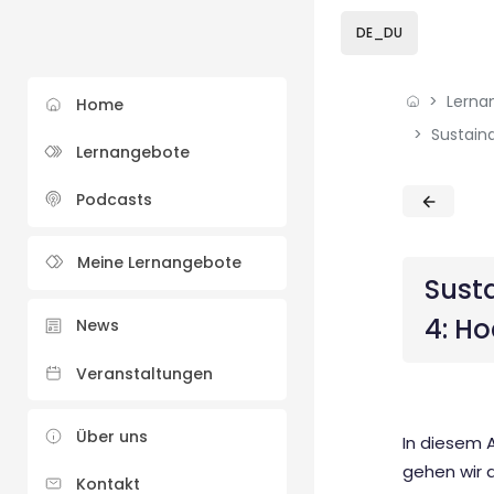
Skip to sidebar navi
Skip to sidebar hidd
Skip to page footer
Zum Hauptinhalt
DE_DU
Lerna
Home
Lernangebote
Blöcke
Blöcke
Podcasts
Meine Lernangebote
Sust
4: H
News
Veranstaltungen
Über uns
In diesem 
gehen wir a
Kontakt