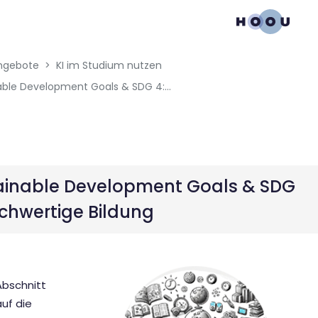
gation menu
en blocks
ngebote
KI im Studium nutzen
Sustainable Development Goals & SDG 4: Hochwertige Bildung
ainable Development Goals & SDG
ochwertige Bildung
Abschnitt
uf die