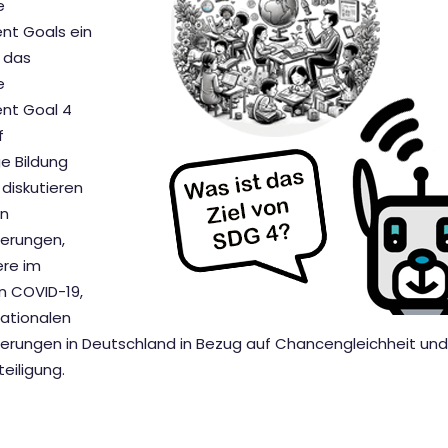
e
nt Goals ein
n das
e
nt Goal 4
f
e Bildung
 diskutieren
en
erungen,
re im
n COVID-19,
nationalen
erungen in Deutschland in Bezug auf Chancengleichheit und
eiligung.