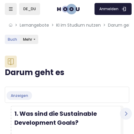
Skip to sidebar navigation menu
Skip to mobile navigation menu
Skip to sidebar hidden blocks
Skip to page footer
Zum Hauptinhalt
Anmelden
DE_DU
Lernangebote
KI im Studium nutzen
Darum geht
Buch
Mehr
Blöcke
Darum geht es
Blöcke
Abschlussbedingungen
Anzeigen
1. Was sind die Sustainable
Development Goals?