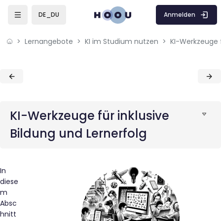
Skip to sidebar navigation menu
Skip to mobile navigation menu
Skip to sidebar hidden blocks
Skip to page footer
Zum Hauptinhalt
Anmelden
DE_DU
Lernangebote
KI im Studium nutzen
Blöcke
Blöcke
KI-Werkzeuge für inklusive
Bildung und Lernerfolg
In
diese
m
Absc
hnitt