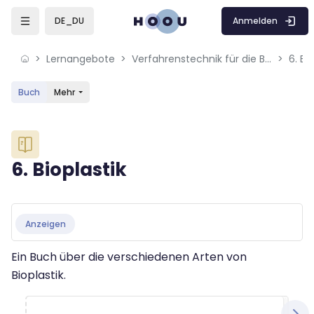
Skip to sidebar navigation menu
Skip to mobile navigation menu
Skip to sidebar hidden blocks
Skip to page footer
Zum Hauptinhalt
Anmelden
DE_DU
Lernangebote
Verfahrenstechnik für die Bioökonomie
6. Bi
Buch
Mehr
Blöcke
6. Bioplastik
Blöcke
Abschlussbedingungen
Anzeigen
Ein Buch über die verschiedenen Arten von
Bioplastik.