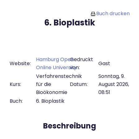
Zum Hauptinhalt
Buch drucken
6. Bioplastik
Hamburg Open
Gedruckt
Website:
Gast
Online University
von:
Verfahrenstechnik
Sonntag, 9.
Kurs:
für die
Datum:
August 2026,
Bioökonomie
08:51
Buch:
6. Bioplastik
Beschreibung