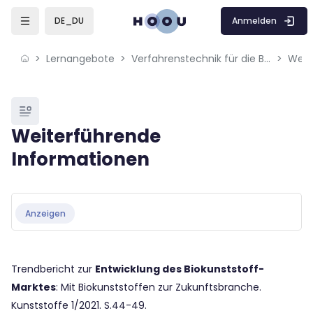
Skip to sidebar navigation menu
Skip to mobile navigation menu
Skip to page footer
Zum Hauptinhalt
Anmelden
DE_DU
Lernangebote
Verfahrenstechnik für die Bioökonomie
Weit
Blöcke
Weiterführende
Informationen
Blöcke
Abschlussbedingungen
Anzeigen
Trendbericht zur
Entwicklung des Biokunststoff-
Marktes
: Mit Biokunststoffen zur Zukunftsbranche.
Kunststoffe 1/2021. S.44-49.