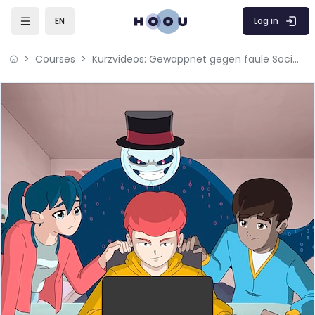
Skip to main content
Log in
EN
Courses
Kurzvideos: Gewappnet gegen faule Social-Media-Tricks