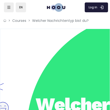
Skip to main content
Log in
EN
Courses
Welcher Nachrichtentyp bist du?