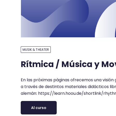
MUSIK & THEATER
Rítmica / Música y M
En las próximas páginas ofrecemos una visión ge
a través de destintos materiales didácticos lib
alemán: https://learn.hoou.de/shortlink/rhyt
Al curso