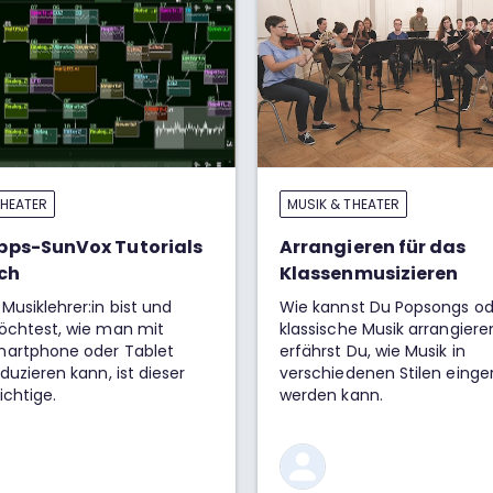
THEATER
MUSIK & THEATER
pps-SunVox Tutorials
Arrangieren für das
ch
Klassenmusizieren
usiklehrer:in bist und
Wie kannst Du Popsongs od
öchtest, wie man mit
klassische Musik arrangiere
artphone oder Tablet
erfährst Du, wie Musik in
duzieren kann, ist dieser
verschiedenen Stilen einge
Kurs der richtige.
werden kann.