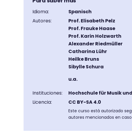
Para saber más
Idioma:
Spanisch
Autores:
Prof. Elisabeth Pelz
Prof. Frauke Haase
Prof. Karin Holzwarth
Alexander Riedmüller
Catharina Lühr
Heilke Bruns
Sibylle Schura
u.a.
Instituciones:
Hochschule für Musik un
Licencia:
CC BY-SA 4.0
Este curso está autorizado seg
autores mencionados en caso d