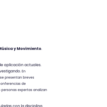
 Música y Movimiento
.
e aplicación actuales.
nvestigando.
En
 se presentan breves
conferencias de
s personas expertas analizan
ladas con la disciplina.