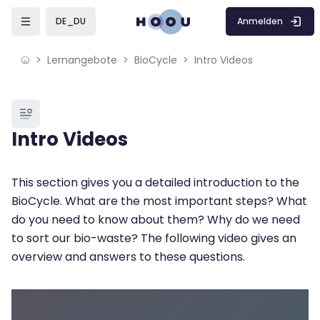
Skip to sidebar navigation menu
Skip to mobile navigation menu
Skip to page footer
Zum Hauptinhalt
Anmelden
DE_DU
Lernangebote
BioCycle
Intro Videos
Blöcke
Intro Videos
Blöcke
Abschlussbedingungen
This section gives you a detailed introduction to the
BioCycle. What are the most important steps? What
do you need to know about them? Why do we need
to sort our bio-waste? The following video gives an
overview and answers to these questions.