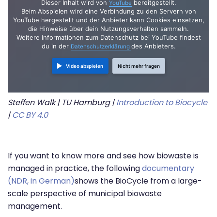
Dieser Inhalt wird von
bereitgestellt.
YouTube
Beim Abspielen wird eine Verbindung zu den Servern von
YouTube hergestellt und der Anbieter kann Cookies einsetzen,
die Hinweise über dein Nutzungsverhalten sammeln.
Weitere Informationen zum Datenschutz bei YouTube findest
du in der
des Anbieters.
Datenschutzerklärung
Video abspielen
Nicht mehr fragen
Steffen Walk | TU Hamburg |
Introduction to Biocycle
|
CC BY 4.0
If you want to know more and see how biowaste is
managed in practice, the following
documentary
(NDR, in German)
shows the BioCycle from a large-
scale perspective of municipal biowaste
management.