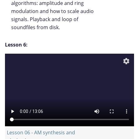
algorithms: amplitude and ring
modulation and how to scale audio
signals. Playback and loop of
soundfiles from disk.
Lesson 6:
settings
Lesson 06 - AM synthesis and