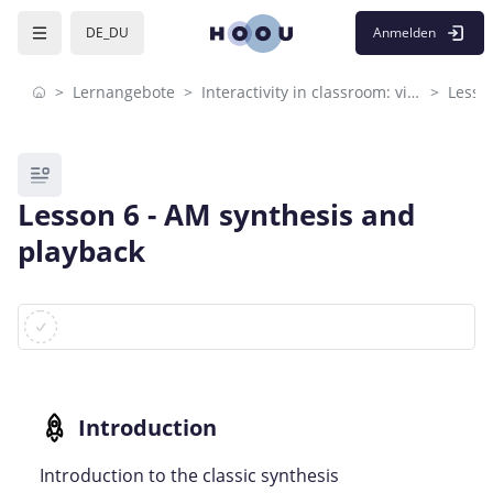
Skip to sidebar navigation menu
Skip to mobile navigation menu
Skip to page footer
Zum Hauptinhalt
Anmelden
DE_DU
Lernangebote
Interactivity in classroom: visual programming
Lesso
Blöcke
Lesson 6 - AM synthesis and
playback
Blöcke
Abschlussbedingungen
Introduction to the classic synthesis