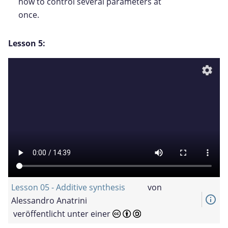
how to control several parameters at
once.
Lesson 5:
settings
Lesson 05 - Additive synthesis
von
info_outline
Alessandro Anatrini
veröffentlicht unter einer