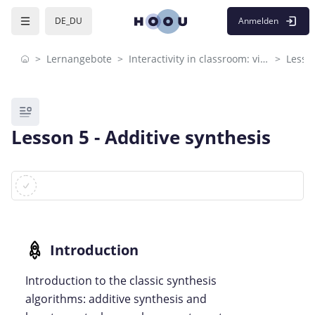
Skip to sidebar navigation menu
Skip to mobile navigation menu
Skip to page footer
Zum Hauptinhalt
Anmelden
DE_DU
Lernangebote
Interactivity in classroom: visual programming
Lesson
Blöcke
Lesson 5 - Additive synthesis
Blöcke
Abschlussbedingungen
Introduction to the classic synthesis
algorithms: additive synthesis and