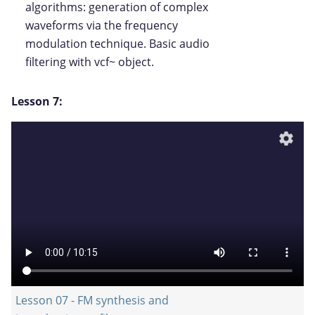
algorithms: generation of complex
waveforms via the frequency
modulation technique. Basic audio
filtering with vcf~ object.
Lesson 7:
settings
Lesson 07 - FM synthesis and