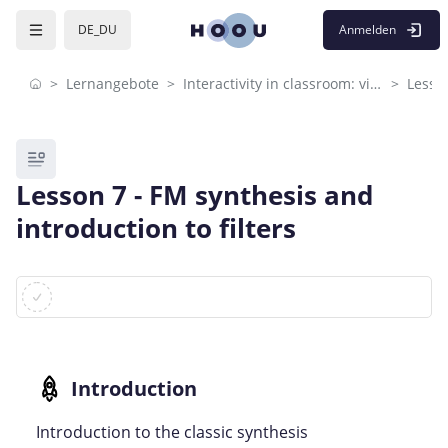
Skip to sidebar navigation menu
Skip to mobile navigation menu
Skip to page footer
Zum Hauptinhalt
Anmelden
DE_DU
Lernangebote
Interactivity in classroom: visual programming
Blöcke
Lesson 7 - FM synthesis and
introduction to filters
Blöcke
Abschlussbedingungen
Introduction to the classic synthesis