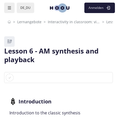
Skip to sidebar navigation menu
Skip to mobile navigation menu
Skip to page footer
Zum Hauptinhalt
Anmelden
DE_DU
Lernangebote
Interactivity in classroom: visual programming
Lesso
Blöcke
Lesson 6 - AM synthesis and
playback
Blöcke
Abschlussbedingungen
Introduction to the classic synthesis