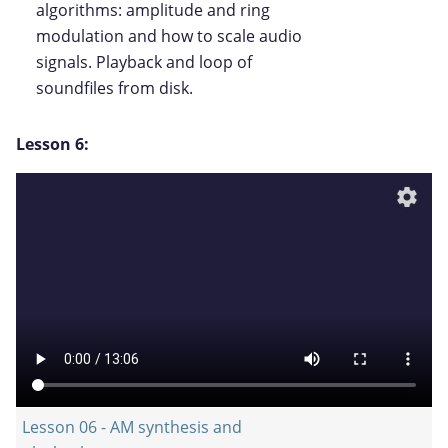
algorithms: amplitude and ring
modulation and how to scale audio
signals. Playback and loop of
soundfiles from disk.
Lesson 6:
settings
Lesson 06 - AM synthesis and