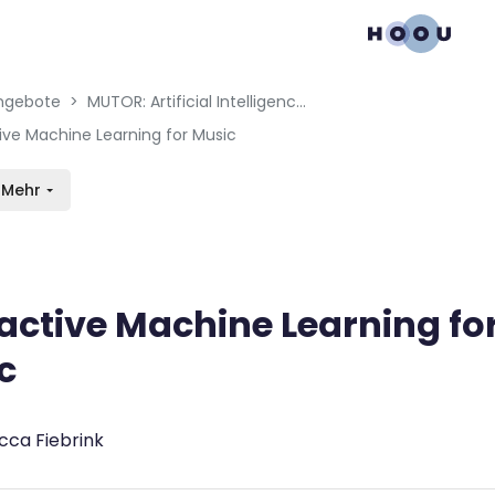
gation menu
en blocks
ngebote
MUTOR: Artificial Intelligence for Music and Multimedia
tive Machine Learning for Music
Mehr
ractive Machine Learning fo
c
bedingungen
cca Fiebrink