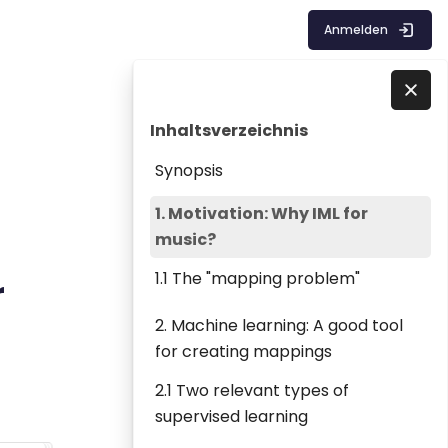
Anmelden
Blöcke
Inhaltsverzeichnis überspringen
Direkt zu - Schließen
Inhaltsverzeichnis
Synopsis
1. Motivation: Why IML for
music?
1.1 The "mapping problem"
r
2. Machine learning: A good tool
for creating mappings
2.1 Two relevant types of
supervised learning