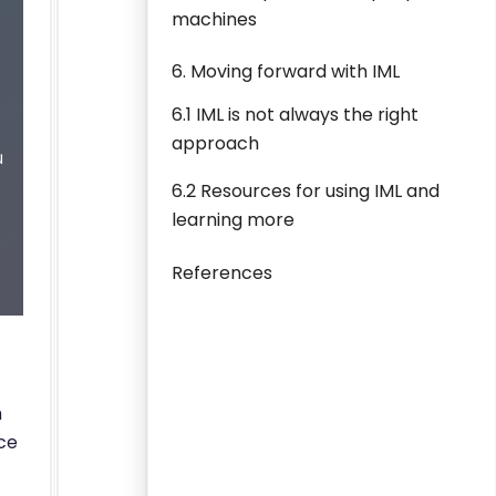
machines
6. Moving forward with IML
6.1 IML is not always the right
approach
u
6.2 Resources for using IML and
learning more
References
h
ce