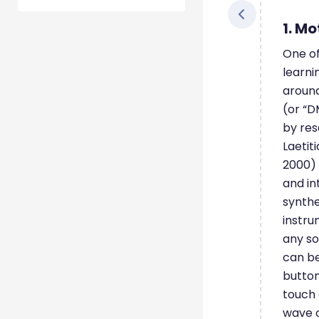
1. M
One of
learni
around
(or “D
by res
Laetit
2000) 
and in
synthe
instru
any so
can be
button
touch 
wave o