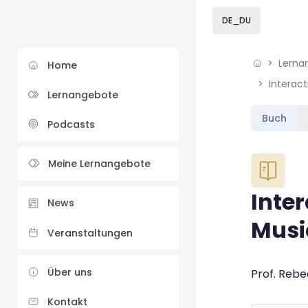
Skip to sidebar navi
Skip to sidebar hidd
Skip to page footer
Zum Hauptinhalt
DE_DU
Lerna
Home
Interac
Lernangebote
Buch
Podcasts
Blöcke
Meine Lernangebote
Inte
News
Musi
Veranstaltungen
Blöcke
Über uns
Abschluss
Prof. Rebe
Kontakt