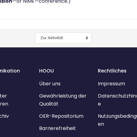
ssion
—or NIME—conference.)
Zur Aktivität
ikation
HOOU
Rechtliches
Über uns
Impressum
ter
Gewährleistung der
Datenschutzhin
ren
Qualität
e
chiv
OER-Repositorium
Nutzungsbeding
en
Barrierefreiheit