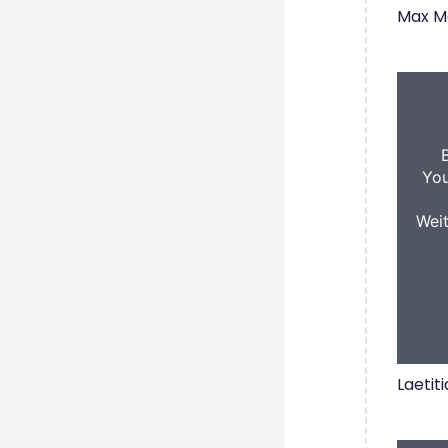
Max M
You
Weit
Laetit