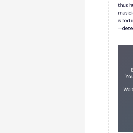
thus h
musici
is fed
—deter
You
Weit