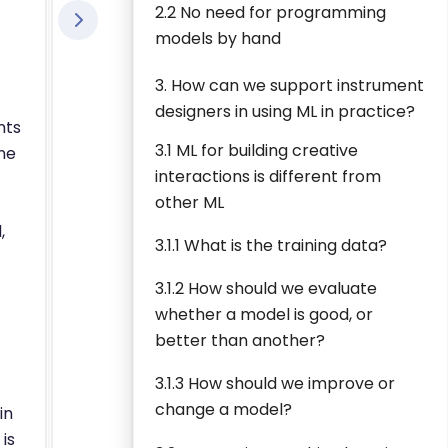
2.2 No need for programming
models by hand
3. How can we support instrument
designers in using ML in practice?
nts
3.1 ML for building creative
ne
interactions is different from
other ML
,
3.1.1 What is the training data?
3.1.2 How should we evaluate
whether a model is good, or
better than another?
3.1.3 How should we improve or
change a model?
in
is