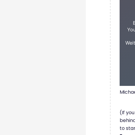
You
Weit
Michae
(If yo
behind
to sta