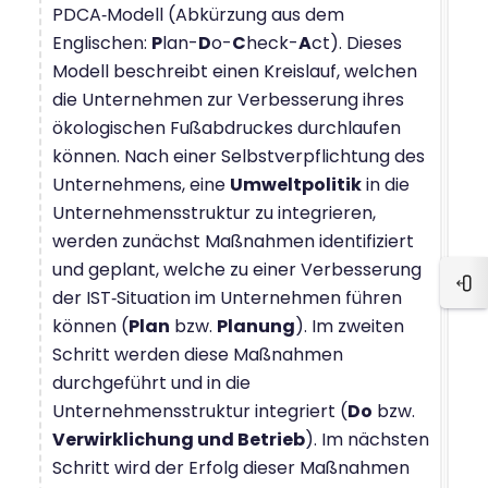
PDCA‑Modell (Abkürzung aus dem
Englischen:
P
lan-
D
o-
C
heck-
A
ct). Dieses
Modell beschreibt einen Kreislauf, welchen
die Unternehmen zur Verbesserung ihres
ökologischen Fußabdruckes durchlaufen
können. Nach einer Selbstverpflichtung des
Unternehmens, eine
Umweltpolitik
in die
Unternehmensstruktur zu integrieren,
werden zunächst Maßnahmen identifiziert
und geplant, welche zu einer Verbesserung
Blo
der IST‑Situation im Unternehmen führen
können (
Plan
bzw.
Planung
). Im zweiten
Schritt werden diese Maßnahmen
durchgeführt und in die
Unternehmensstruktur integriert (
Do
bzw.
Verwirklichung und Betrieb
). Im nächsten
Schritt wird der Erfolg dieser Maßnahmen