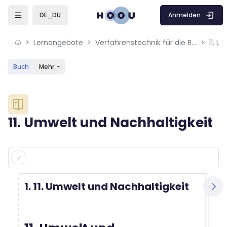
Skip to sidebar navigation menu
Skip to mobile navigation menu
Skip to sidebar hidden blocks
Skip to page footer
Zum Hauptinhalt
Anmelden
DE_DU
Lernangebote
Verfahrenstechnik für die Bioökonomie
11. U
Buch
Mehr
Blöcke
11. Umwelt und Nachhaltigkeit
Blöcke
Abschlussbedingungen
1. 11. Umwelt und Nachhaltigkeit