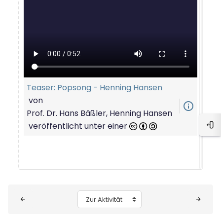
Teaser: Popsong - Henning Hansen
von
info_outline
Prof. Dr. Hans Bäßler, Henning Hansen
veröffentlicht unter einer
Blo
Blöcke
Zur Aktivität