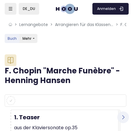
Skip to sidebar navigation menu
Skip to mobile navigation menu
Skip to sidebar hidden blocks
Skip to page footer
Zum Hauptinhalt
Anmelden
DE_DU
Lernangebote
Arrangieren für das Klassenmusizieren
Buch
Mehr
Blöcke
F. Chopin "Marche Funèbre" -
Henning Hansen
Blöcke
Abschlussbedingungen
1. Teaser
aus der Klaviersonate op.35