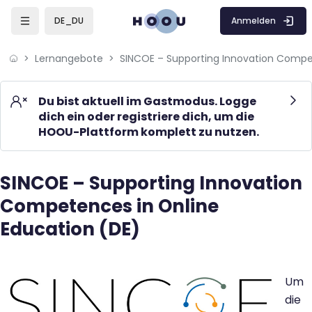
Skip to sidebar navigation menu
Skip to mobile navigation menu
Skip to page footer
Zum Hauptinhalt
Anmelden
DE_DU
Lernangebote
Du bist aktuell im Gastmodus. Logge
dich ein oder registriere dich, um die
HOOU-Plattform komplett zu nutzen.
SINCOE – Supporting Innovation
Blöcke
Competences in Online
Education (DE)
Blöcke
Um
die