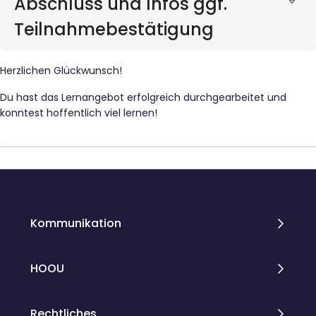
Abschluss und Infos ggf.
Teilnahmebestätigung
Herzlichen Glückwunsch!
Du hast das Lernangebot erfolgreich durchgearbeitet und
konntest hoffentlich viel lernen!
Blöcke
Blöcke
Kommunikation
HOOU
Rechtliches