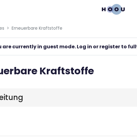
gation menu
es
Erneuerbare Kraftstoffe
 are currently in guest mode. Log in or register to fu
uerbare Kraftstoffe
nleitung