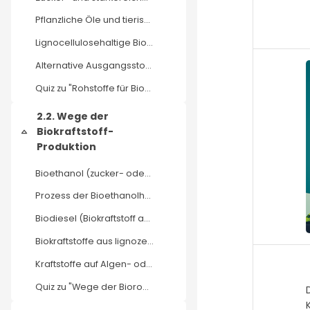
Pflanzliche Öle und tierische Fette
Lignocellulosehaltige Biomasse
Alternative Ausgangsstoffe
Quiz zu "Rohstoffe für Biokraftstoffe"
2.2. Wege der
Biokraftstoff-
Collapse
Produktion
Bioethanol (zucker- oder stärkehaltiger Biokraftstoff)
Prozess der Bioethanolherstellung
Biodiesel (Biokraftstoff auf Öl- und Fettbasis)
Biokraftstoffe aus lignozellulosehaltiger Biomasse
Kraftstoffe auf Algen- oder Abfallbasis
Quiz zu "Wege der Biorohstoff-Produktion"