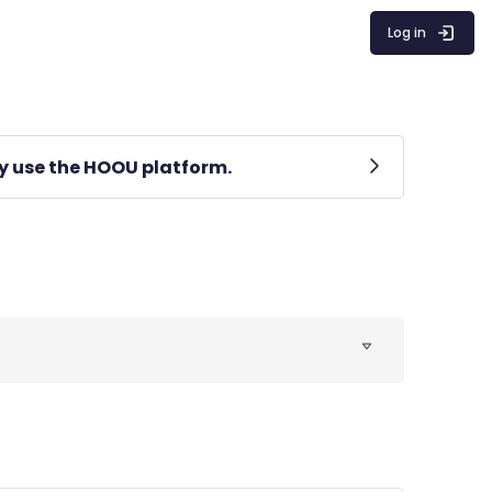
Log in
lly use the HOOU platform.