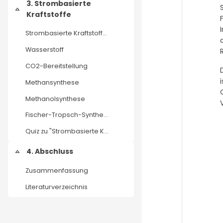
3. Strombasierte
Collapse
Kraftstoffe
Strombasierte Kraftstoffe (E-Fuels)
Wasserstoff
CO2-Bereitstellung
Methansynthese
Methanolsynthese
Fischer-Tropsch-Synthese und Aufbereitung
Quiz zu "Strombasierte Kraftstoffe"
4. Abschluss
Collapse
Zusammenfassung
Literaturverzeichnis