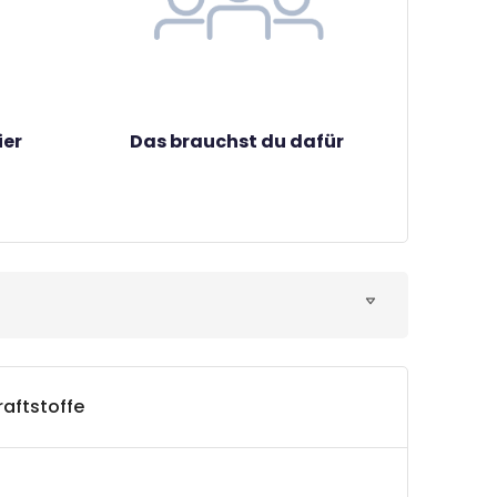
ier
Das brauchst du dafür
raftstoffe