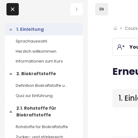
Skip to sidebar navi
Skip to page footer
Skip to main content
EN
Skip to - Close
Cours
Home
1. Einleitung
Collapse
Sprachauswahl
Courses
You
Herzlich willkommen
Podcasts
Informationen zum Kurs
Erne
Blocks
My courses
2. Biokraftstoffe
Collapse
Definition Biokraftstoffe und fortschrittliche Biokraftstoffe
Blocks
News
1. Ei
Quiz zur Einführung
Events
2.1. Rohstoffe für
Collapse
Biokraftstoffe
About us
Rohstoffe für Biokraftstoffe
Contact us
Zucker- und stärkereiche Pflanzen