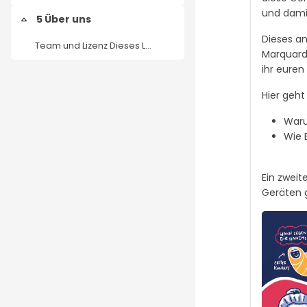
und damit
5 Über uns
Einklappen
Dieses an
Team und Lizenz Dieses Lernangebot wurde erstellt ...
Marquardt
ihr euren
Hier geh
Waru
Wie 
Ein zwei
Geräten g