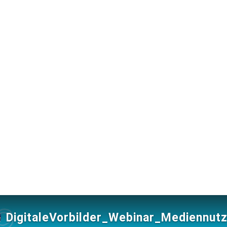
DigitaleVorbilde