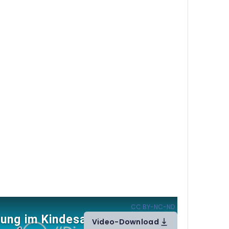
r_Webinar_Mediennutzung im Kindesalter (
CC BY-NC-ND
)
Video-Download