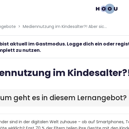
gation menu
ngebote
Mediennutzung im Kindesalter?! Aber sicher!
bist aktuell im Gastmodus. Logge dich ein oder regi
plett zu nutzen.
ennutzung im Kindesalter?!
rum geht es in diesem Lernangebot?
nder sind in der digitalen Welt zuhause – ob auf Smartphones, T
äte wirklich? Fast 70 % der Eltern teilen ihre Geräte mit den Kin