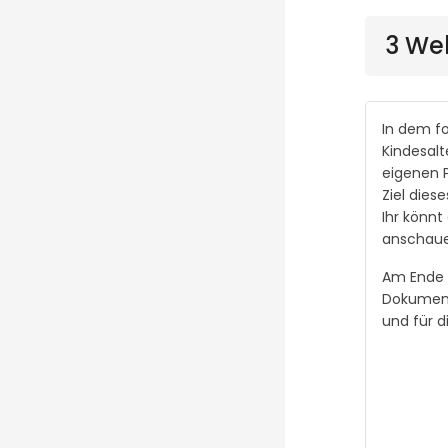
3 We
In dem f
Kindesalt
eigenen P
Ziel dies
Ihr könnt
anschaue
Am Ende 
Dokument
und für d