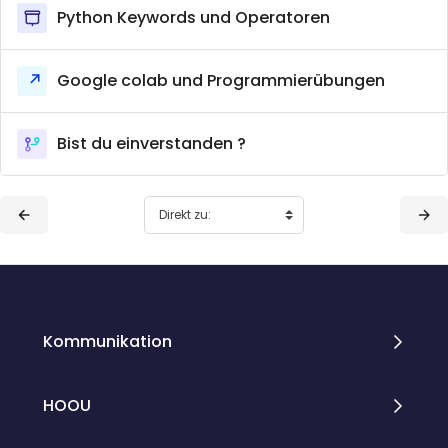
Python Keywords und Operatoren
Google colab und Programmierübungen
Bist du einverstanden ?
Blöcke
Blöcke
Kommunikation
HOOU