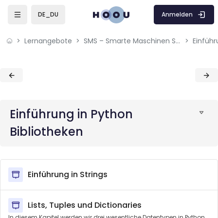
Skip to sidebar navigation menu
Skip to mobile navigation menu
Skip to page footer
Zum Hauptinhalt
Anmelden
DE_DU
Lernangebote
SMS – Smarte Maschinen Systeme: Daten von smarten Geräten nutzen
Einführ
Blöcke
Blöcke
Einführung in Python
Bibliotheken
Einführung in Strings
Lists, Tuples und Dictionaries
In diesem Kapitel werden wir drei wesentliche Datentypen in Python