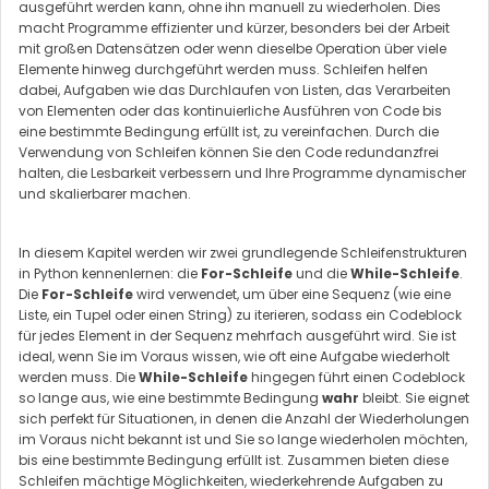
ausgeführt werden kann, ohne ihn manuell zu wiederholen. Dies
macht Programme effizienter und kürzer, besonders bei der Arbeit
mit großen Datensätzen oder wenn dieselbe Operation über viele
Elemente hinweg durchgeführt werden muss. Schleifen helfen
dabei, Aufgaben wie das Durchlaufen von Listen, das Verarbeiten
von Elementen oder das kontinuierliche Ausführen von Code bis
eine bestimmte Bedingung erfüllt ist, zu vereinfachen. Durch die
Verwendung von Schleifen können Sie den Code redundanzfrei
halten, die Lesbarkeit verbessern und Ihre Programme dynamischer
und skalierbarer machen.
In diesem Kapitel werden wir zwei grundlegende Schleifenstrukturen
in Python kennenlernen: die
For-Schleife
und die
While-Schleife
.
Die
For-Schleife
wird verwendet, um über eine Sequenz (wie eine
Liste, ein Tupel oder einen String) zu iterieren, sodass ein Codeblock
für jedes Element in der Sequenz mehrfach ausgeführt wird. Sie ist
ideal, wenn Sie im Voraus wissen, wie oft eine Aufgabe wiederholt
werden muss. Die
While-Schleife
hingegen führt einen Codeblock
so lange aus, wie eine bestimmte Bedingung
wahr
bleibt. Sie eignet
sich perfekt für Situationen, in denen die Anzahl der Wiederholungen
im Voraus nicht bekannt ist und Sie so lange wiederholen möchten,
bis eine bestimmte Bedingung erfüllt ist. Zusammen bieten diese
Schleifen mächtige Möglichkeiten, wiederkehrende Aufgaben zu