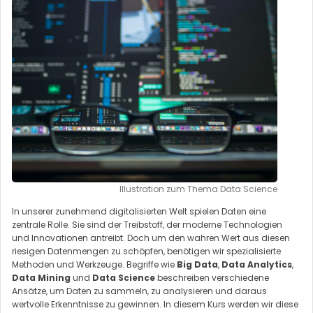
Illustration zum Thema Data Science
In unserer zunehmend digitalisierten Welt spielen Daten eine
zentrale Rolle. Sie sind der Treibstoff, der moderne Technologien
und Innovationen antreibt. Doch um den wahren Wert aus diesen
riesigen Datenmengen zu schöpfen, benötigen wir spezialisierte
Methoden und Werkzeuge. Begriffe wie
Big Data
,
Data Analytics
,
Data Mining
und
Data Science
beschreiben verschiedene
Ansätze, um Daten zu sammeln, zu analysieren und daraus
wertvolle Erkenntnisse zu gewinnen. In diesem Kurs werden wir diese