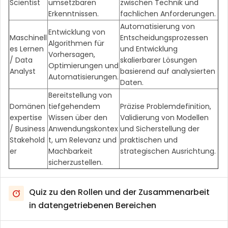
Scientist
umsetzbaren
zwischen Technik und
Erkenntnissen.
fachlichen Anforderungen.
Automatisierung von
Entwicklung von
Maschinell
Entscheidungsprozessen
Algorithmen für
es Lernen
und Entwicklung
Vorhersagen,
/ Data
skalierbarer Lösungen
Optimierungen und
Analyst
basierend auf analysierten
Automatisierungen.
Daten.
Bereitstellung von
Domänen
tiefgehendem
Präzise Problemdefinition,
expertise
Wissen über den
Validierung von Modellen
/ Business
Anwendungskontex
und Sicherstellung der
Stakehold
t, um Relevanz und
praktischen und
er
Machbarkeit
strategischen Ausrichtung.
sicherzustellen.
Quiz zu den Rollen und der Zusammenarbeit
in datengetriebenen Bereichen