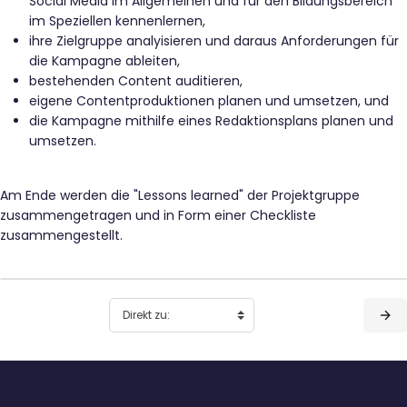
Social Media im Allgemeinen und für den Bildungsbereich
im Speziellen kennenlernen,
ihre Zielgruppe analyisieren und daraus Anforderungen für
die Kampagne ableiten,
bestehenden Content auditieren,
eigene Contentproduktionen planen und umsetzen, und
die Kampagne mithilfe eines Redaktionsplans planen und
umsetzen.
Am Ende werden die "Lessons learned" der Projektgruppe
zusammengetragen und in Form einer Checkliste
zusammengestellt.
Blöcke
Blöcke